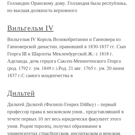
Голландии Оранскому дому. Голландия была республика,
но высшая должность верховного
Вильгельм IV
Вильгельм IV Король Великобритании и Ганновера из
Ганноверской династии, правивший в 1830-1837 гг. Сын
Георга III и Шарлоты Мекленбургской.Ж.: с 1818 г.
Аделаида, дочь герцога Саксен-Менинтенского Георга
(род. 1792 г. ум. 1849 г.).Род. 21 авг. 1765 г. ум. 20 июня
1837 г.С самого младенчества в
Дильтей
Дильтей Дильтей (Филипп-Генрих Dilthey) – первый
профессор права в московском унив., представлявший в
течете первых 10 лет весь юридически факультет этого
унив. Родом тиролец, получил образование в
университетах страсбургском, инспрукском и венском.