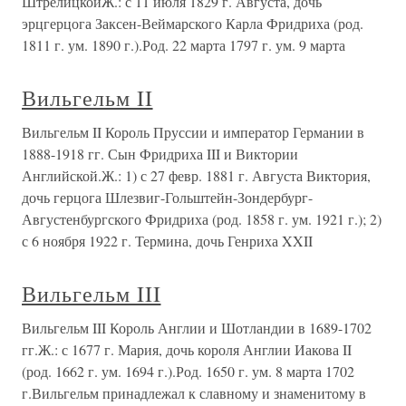
ШтрелицкойЖ.: с 11 июля 1829 г. Августа, дочь
эрцгерцога Заксен-Веймарского Карла Фридриха (род.
1811 г. ум. 1890 г.).Род. 22 марта 1797 г. ум. 9 марта
Вильгельм II
Вильгельм II Король Пруссии и император Германии в
1888-1918 гг. Сын Фридриха III и Виктории
Английской.Ж.: 1) с 27 февр. 1881 г. Августа Виктория,
дочь герцога Шлезвиг-Гольштейн-Зондербург-
Августенбургского Фридриха (род. 1858 г. ум. 1921 г.); 2)
с 6 ноября 1922 г. Термина, дочь Генриха XXII
Вильгельм III
Вильгельм III Король Англии и Шотландии в 1689-1702
гг.Ж.: с 1677 г. Мария, дочь короля Англии Иакова II
(род. 1662 г. ум. 1694 г.).Род. 1650 г. ум. 8 марта 1702
г.Вильгельм принадлежал к славному и знаменитому в