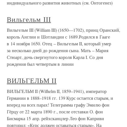
индивидуального развития животных (см. Онтогенез)
Вильгельм III
Вильгельм III (William III) (1650—1702), принц Оранский,
король Англии и Шотландии с 1689.Родился в Гааге
в 14 ноября 1650. Отец – Вильгельм II, который умер
за несколько дней до рождения сына. Мать – Мария
Стюарт, дочь свергнутого короля Карла I. Со дня
рождения был четвертым в линии
ВИЛЬГЕЛЬМ II
ВИЛЬГЕЛЬМ II (Wilhelm II, 1859–1941), император
Германии в 1888–1918 гг. 139 Курс остается старым, и
вперед на всех парах! Телеграмма графу Эмилю фон
Гёрцу от 22 марта 1890 г., после отставки О. фон
Бисмарка 15 апр. рейхсканцлер Лео фон Каприви
повторил: «Курс должен оставаться старым». На