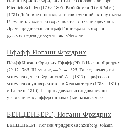
Иоганн Кристоф Фридрих Шиллер (Johann Christoph
Friedrich Schiller) [1759–1805] Разбойники (Die R?uber)
(1781) Действие происходит в современной автору пьесы
Германии. Сюжет разворачивается в течение двух лет.
Драме предпослан эпиграф Гиппократа, который в
русском переводе звучит так: «Чего не
Пфафф Иоганн Фридрих
Пфафф Иоганн Фридрих Пфафф (Pfaff) Иоганн Фридрих
(22.12.1765, Штутгарт, — 21.4.1825, Галле), немецкий
математик, член Берлинской АН (1817). Профессор
математики университетов в Хельмштедте (1788—1810)
и Галле (с 1810). П. принадлежат исследования по
уравнениям в дифференциалах (так называемые
БЕНЦЕНБЕРГ, Иоганн Фридрих
БЕНЦЕНБЕРГ, Иоганн Фридрих (Benzenberg, Johann