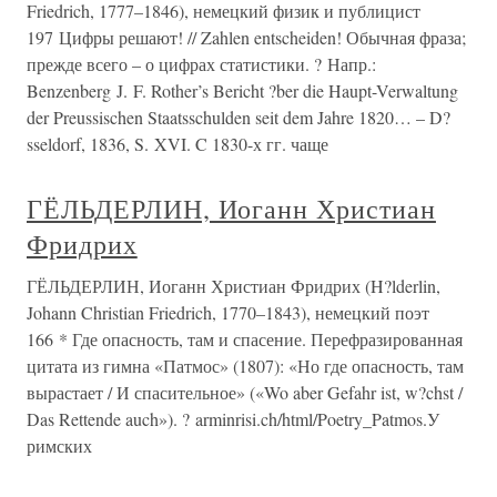
Friedrich, 1777–1846), немецкий физик и публицист
197 Цифры решают! // Zahlen entscheiden! Обычная фраза;
прежде всего – о цифрах статистики. ? Напр.:
Benzenberg J. F. Rother’s Bericht ?ber die Haupt-Verwaltung
der Preussischen Staatsschulden seit dem Jahre 1820… – D?
sseldorf, 1836, S. XVI. C 1830-х гг. чаще
ГЁЛЬДЕРЛИН, Иоганн Христиан
Фридрих
ГЁЛЬДЕРЛИН, Иоганн Христиан Фридрих (H?lderlin,
Johann Christian Friedrich, 1770–1843), немецкий поэт
166 * Где опасность, там и спасение. Перефразированная
цитата из гимна «Патмос» (1807): «Но где опасность, там
вырастает / И спасительное» («Wo aber Gefahr ist, w?chst /
Das Rettende auch»). ? arminrisi.ch/html/Poetry_Patmos.У
римских