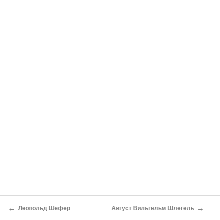
←
→
Леопольд Шефер
Август Вильгельм Шлегель