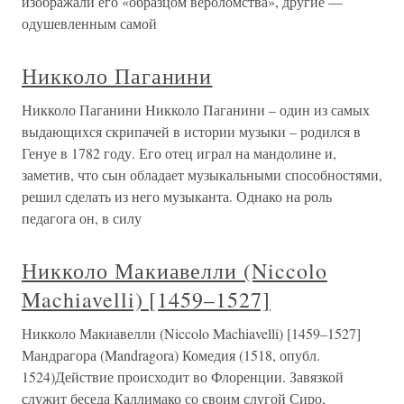
изображали его «образцом вероломства», другие —
одушевленным самой
Никколо Паганини
Никколо Паганини Никколо Паганини – один из самых
выдающихся скрипачей в истории музыки – родился в
Генуе в 1782 году. Его отец играл на мандолине и,
заметив, что сын обладает музыкальными способностями,
решил сделать из него музыканта. Однако на роль
педагога он, в силу
Никколо Макиавелли (Niccolo
Machiavelli) [1459–1527]
Никколо Макиавелли (Niccolo Machiavelli) [1459–1527]
Мандрагора (Mandragora) Комедия (1518, опубл.
1524)Действие происходит во Флоренции. Завязкой
служит беседа Каллимако со своим слугой Сиро,