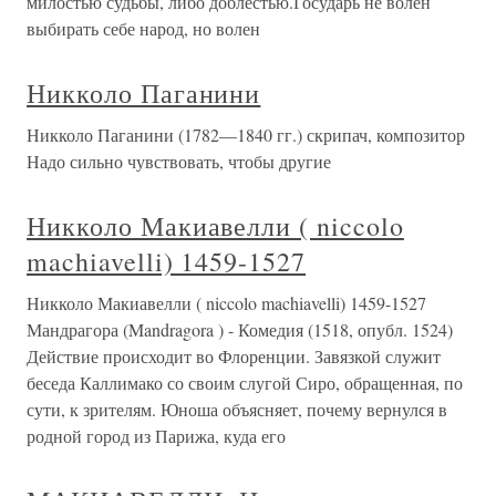
милостью судьбы, либо доблестью.Государь не волен
выбирать себе народ, но волен
Никколо Паганини
Никколо Паганини (1782—1840 гг.) скрипач, композитор
Надо сильно чувствовать, чтобы другие
Никколо Макиавелли ( niccolo
machiavelli) 1459-1527
Никколо Макиавелли ( niccolo machiavelli) 1459-1527
Мандрагора (Mandragora ) - Комедия (1518, опубл. 1524)
Действие происходит во Флоренции. Завязкой служит
беседа Калли­мако со своим слугой Сиро, обращенная, по
сути, к зрителям. Юноша объясняет, почему вернулся в
родной город из Парижа, куда его