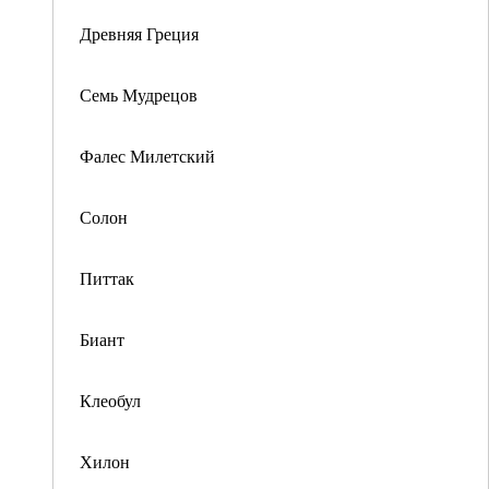
Древняя Греция
Семь Мудрецов
Фалес Милетский
Солон
Питтак
Биант
Клеобул
Хилон