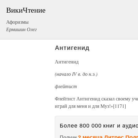
ВикиЧтение
Афоризмы
Ермишин Олег
Антигенид
Антигенид
(начало IV в. до н.э.)
флейтист
Флейтист Антигенид сказал своему уч
играй для меня и для Муз!»[1171]
Более 800 000 книг и аудио
2 месяца Литрес Под
Получи