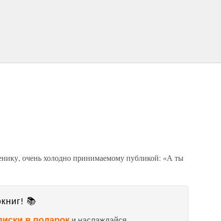
енику, очень холодно принимаемому публикой: «А ты
книг! 📚
писки в подарок
и наслаждайся