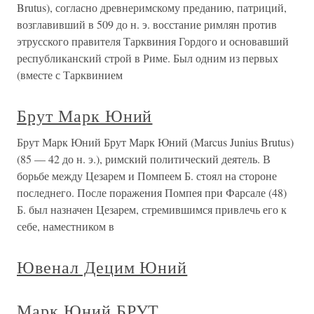
Brutus), согласно древнеримскому преданию, патриций,
возглавивший в 509 до н. э. восстание римлян против
этрусского правителя Тарквиния Гордого и основавший
республиканский строй в Риме. Был одним из первых
(вместе с Тарквинием
Брут Марк Юний
Брут Марк Юний Брут Марк Юний (Marcus Junius Brutus)
(85 — 42 до н. э.), римский политический деятель. В
борьбе между Цезарем и Помпеем Б. стоял на стороне
последнего. После поражения Помпея при Фарсале (48)
Б. был назначен Цезарем, стремившимся привлечь его к
себе, наместником в
Ювенал Децим Юний
Марк Юний БРУТ