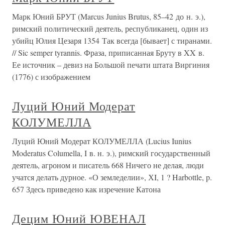
Марк Юний БРУТ (Marcus Junius Brutus, 85–42 до н. э.),
римский политический деятель, республиканец, один из
убийц Юлия Цезаря 1354 Так всегда [бывает] с тиранами.
// Sic semper tyrannis. Фраза, приписанная Бруту в XX в.
Ее источник – девиз на Большой печати штата Виргиния
(1776) с изображением
Луций Юний Модерат
КОЛУМЕЛЛА
Луций Юний Модерат КОЛУМЕЛЛА (Lucius Iunius
Moderatus Columella, I в. н. э.), римский государственный
деятель, агроном и писатель 668 Ничего не делая, люди
учатся делать дурное. «О земледелии», ХI, 1 ? Harbottle, p.
657 Здесь приведено как изречение Катона
Децим Юний ЮВЕНАЛ