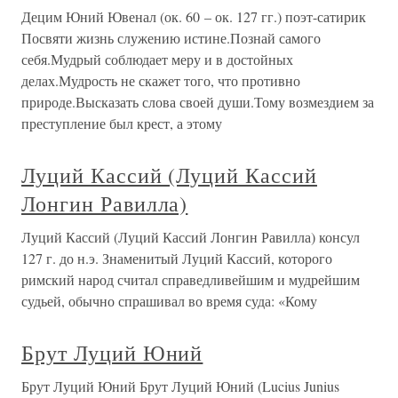
Децим Юний Ювенал (ок. 60 – ок. 127 гг.) поэт-сатирик
Посвяти жизнь служению истине.Познай самого
себя.Мудрый соблюдает меру и в достойных
делах.Мудрость не скажет того, что противно
природе.Высказать слова своей души.Тому возмездием за
преступление был крест, а этому
Луций Кассий (Луций Кассий
Лонгин Равилла)
Луций Кассий (Луций Кассий Лонгин Равилла) консул
127 г. до н.э. Знаменитый Луций Кассий, которого
римский народ считал справедливейшим и мудрейшим
судьей, обычно спрашивал во время суда: «Кому
Брут Луций Юний
Брут Луций Юний Брут Луций Юний (Lucius Junius