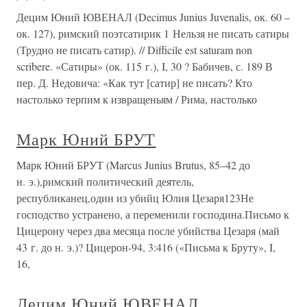
Децим Юний ЮВЕНАЛ (Decimus Junius Juvenalis, ок. 60 –
ок. 127), римский поэтсатирик 1 Нельзя не писать сатиры
(Трудно не писать сатир). // Difficile est saturam non
scribere. «Сатиры» (ок. 115 г.), I, 30 ? Бабичев, с. 189 В
пер. Д. Недовича: «Как тут [сатир] не писать? Кто
настолько терпим к извращеньям / Рима, настолько
Марк Юний БРУТ
Марк Юний БРУТ (Marcus Junius Brutus, 85–42 до
н. э.),римский политический деятель,
республиканец,один из убийц Юлия Цезаря123Не
господство устранено, а переменили господина.Письмо к
Цицерону через два месяца после убийства Цезаря (май
43 г. до н. э.)? Цицерон-94, 3:416 («Письма к Бруту», I,
16,
Децим Юний ЮВЕНАЛ