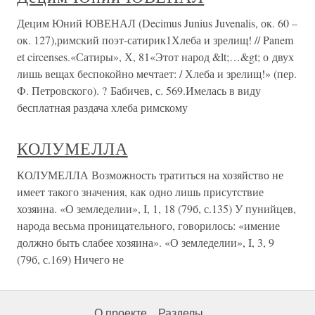
Децим Юний ЮВЕНАЛ (Decimus Junius Juvenalis, ок. 60 –
ок. 127),римский поэт-сатирик1Хлеба и зрелищ! // Panem
et circenses.«Сатиры», Х, 81«Этот народ &lt;…&gt; о двух
лишь вещах беспокойно мечтает: / Хлеба и зрелищ!» (пер.
Ф. Петровского). ? Бабичев, с. 569.Имелась в виду
бесплатная раздача хлеба римскому
КОЛУМЕЛЛА
КОЛУМЕЛЛА Возможность тратиться на хозяйство не
имеет такого значения, как одно лишь присутствие
хозяина. «О земледелии», I, 1, 18 (79б, с.135) У пунийцев,
народа весьма проницательного, говорилось: «имение
должно быть слабее хозяина». «О земледелии», I, 3, 9
(79б, с.169) Ничего не
О проекте
Разделы