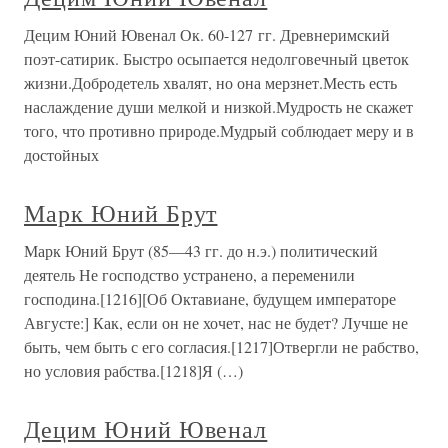
Децим Юний Ювенал Ок. 60-127 гг. Древнеримский
поэт-сатирик. Быстро осыпается недолговечный цветок
жизни.Добродетель хвалят, но она мерзнет.Месть есть
наслаждение души мелкой и низкой.Мудрость не скажет
того, что противно природе.Мудрый соблюдает меру и в
достойных
Марк Юний Брут
Марк Юний Брут (85—43 гг. до н.э.) политический
деятель Не господство устранено, а переменили
господина.[1216][Об Октавиане, будущем императоре
Августе:] Как, если он не хочет, нас не будет? Лучше не
быть, чем быть с его согласия.[1217]Отвергли не рабство,
но условия рабства.[1218]Я (…)
Децим Юний Ювенал