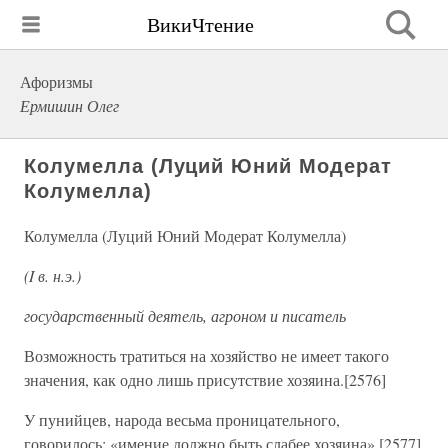
ВикиЧтение
Афоризмы
Ермишин Олег
Колумелла (Луций Юний Модерат
Колумелла)
Колумелла (Луций Юний Модерат Колумелла)
(I в. н.э.)
государственный деятель, агроном и писатель
Возможность тратиться на хозяйство не имеет такого
значения, как одно лишь присутствие хозяина.[2576]
У пунийцев, народа весьма проницательного,
говорилось: «имение должно быть слабее хозяина».[2577]