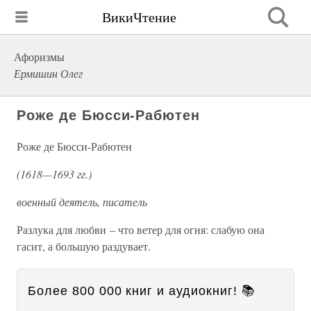
ВикиЧтение
Афоризмы
Ермишин Олег
Роже де Бюсси-Рабютен
Роже де Бюсси-Рабютен
(1618—1693 гг.)
военный деятель, писатель
Разлука для любви – что ветер для огня: слабую она
гасит, а большую раздувает.
Более 800 000 книг и аудиокниг! 📚