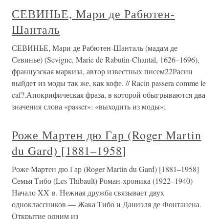
СЕВИНЬЕ, Мари де Рабютен-
Шанталь
СЕВИНЬЕ, Мари де Рабютен-Шанталь (мадам де
Севинье) (Sevigne, Marie de Rabutin-Chantal, 1626–1696),
французская маркиза, автор известных писем22Расин
выйдет из моды так же, как кофе. // Racin passera comme le
caf?.Апокрифическая фраза, в которой обыгрываются два
значения слова «passer»: «выходить из моды»;
Роже Мартен дю Гар (Roger Martin
du Gard) [1881–1958]
Роже Мартен дю Гар (Roger Martin du Gard) [1881–1958]
Семья Тибо (Les Thibault) Роман-хроника (1922–1940)
Начало XX в. Нежная дружба связывает двух
одноклассников — Жака Тибо и Даниэля де Фонтанена.
Открытие одним из