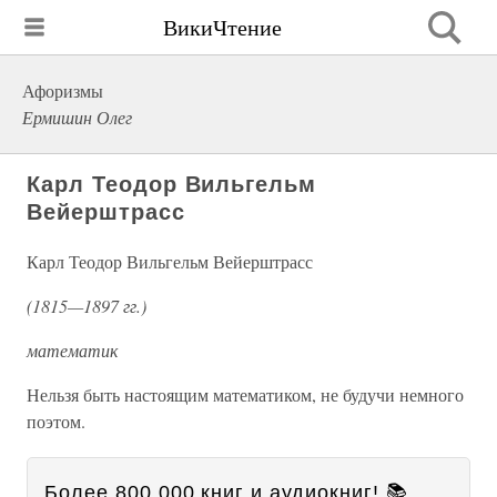
ВикиЧтение
Афоризмы
Ермишин Олег
Карл Теодор Вильгельм
Вейерштрасс
Карл Теодор Вильгельм Вейерштрасс
(1815—1897 гг.)
математик
Нельзя быть настоящим математиком, не будучи немного
поэтом.
Более 800 000 книг и аудиокниг! 📚