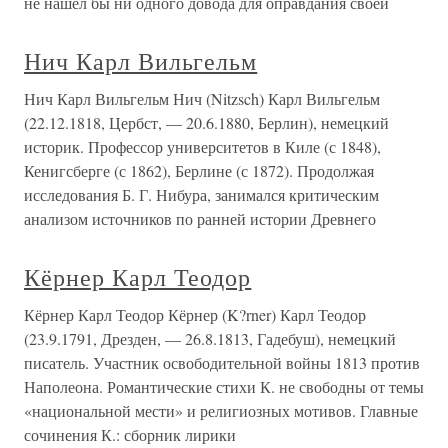
не нашел бы ни одного довода для оправдания своей
Нич Карл Вильгельм
Нич Карл Вильгельм Нич (Nitzsch) Карл Вильгельм
(22.12.1818, Цербст, — 20.6.1880, Берлин), немецкий
историк. Профессор университетов в Киле (с 1848),
Кенигсберге (с 1862), Берлине (с 1872). Продолжая
исследования Б. Г. Нибура, занимался критическим
анализом источников по ранней истории Древнего
Кёрнер Карл Теодор
Кёрнер Карл Теодор Кёрнер (K?rner) Карл Теодор
(23.9.1791, Дрезден, — 26.8.1813, Гадебуш), немецкий
писатель. Участник освободительной войны 1813 против
Наполеона. Романтические стихи К. не свободны от темы
«национальной мести» и религиозных мотивов. Главные
сочинения К.: сборник лирики