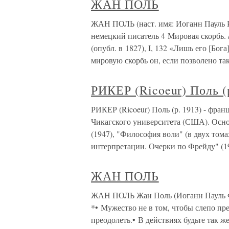
ЖАН ПОЛЬ
ЖАН ПОЛЬ (наст. имя: Иоганн Пауль Рих
немецкий писатель 4 Мировая скорбь. 
(опубл. в 1827), I, 132 «Лишь его [Бо
мировую скорбь он, если позволено так
РИКЕР (Ricoeur) Поль (
РИКЕР (Ricoeur) Поль (р. 1913) - фра
Чикагского университета (США). Осно
(1947), "Философия воли" (в двух тома
интерпретации. Очерки по Фрейду" (1
ЖАН ПОЛЬ
ЖАН ПОЛЬ Жан Поль (Иоганн Пауль Фр
*• Мужество не в том, чтобы слепо пре
преодолеть.• В действиях будьте так ж