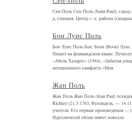
Сен-Поль
Сен-Поль Сен-Поль (Saint-Paul), город 
д. станция. Центр с.-х. района (сахарн
Бон Луис Поль
Бон Луис Поль Бон, Боон (Boon) Луис П
Пишет на фламандском языке. Печатать
«Абель Халартс» (1944), «Забытая ули
антивоенного памфлета «Моя
Жан Поль
Жан Поль Жан Поль (Jean Paul; псевд
Richter) (21.3.1763, Вунзидель, — 14.
учителя. Его первые произведения — о
Идилличесий облик имеет новелла