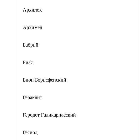
Архилох
Архимед
Бабрий
Биас
Бион Борисфенский
Гераклит
Геродот Галикарнасский
Гесиод