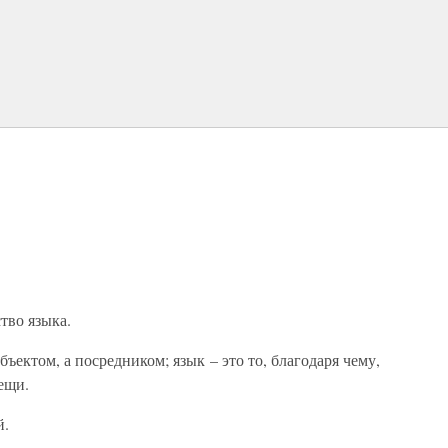
тво языка.
бъектом, а посредником; язык – это то, благодаря чему,
ещи.
й.