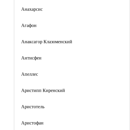
Анахарсис
Агафон
Анаксагор Клазоменский
Антисфен
Апеллес
Аристипп Киренский
Аристотель
Аристофан