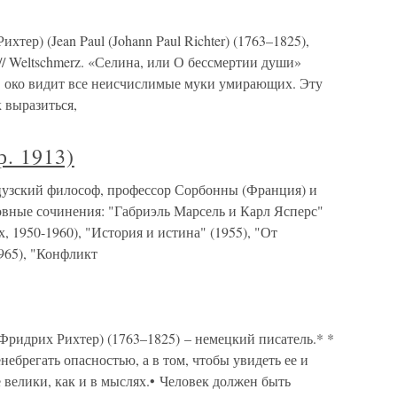
тер) (Jean Paul (Johann Paul Richter) (1763–1825),
// Weltschmerz. «Селина, или О бессмертии души»
га] око видит все неисчислимые муки умирающих. Эту
 выразиться,
р. 1913)
нцузский философ, профессор Сорбонны (Франция) и
вные сочинения: "Габриэль Марсель и Карл Ясперс"
х, 1950-1960), "История и истина" (1955), "От
965), "Конфликт
идрих Рихтер) (1763–1825) – немецкий писатель.* *
небрегать опасностью, а в том, чтобы увидеть ее и
е велики, как и в мыслях.• Человек должен быть