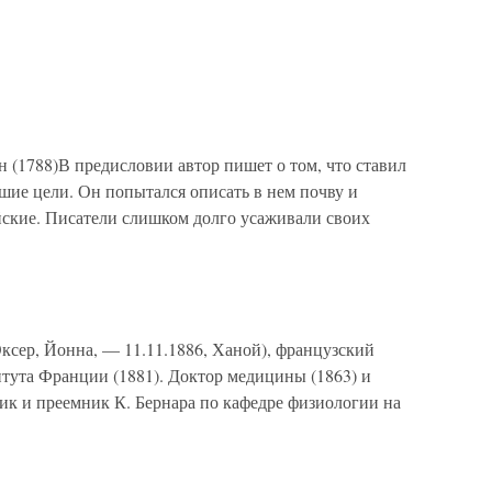
ан (1788)В предисловии автор пишет о том, что ставил
шие цели. Он попытался описать в нем почву и
йские. Писатели слишком долго усаживали своих
 Оксер, Йонна, — 11.11.1886, Ханой), французский
итута Франции (1881). Доктор медицины (1863) и
ник и преемник К. Бернара по кафедре физиологии на