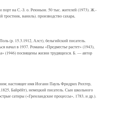
и порт на С.-З. о. Реюньон. 50 тыс. жителей (1973). Ж.-
ый тростник, ваниль). производство сахара,
оль (р. 15.3.1912, Алст), бельгийский писатель.
ся начал в 1937. Романы «Предместье растет» (1943),
ца» (1946) посвящены жизни трудящихся. Б. — автор
оним; настоящее имя Иоганн Пауль Фридрих Рихтер,
11.1825, Байрёйт), немецкий писатель. Сын школьного
стрые сатиры («Гренландские процессы», 1783, и др.).