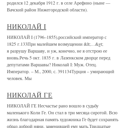
родился 12 декабря 1912 г. в селе Арефино (ныне —
Вачский район Нижегородской области).
НИКОЛАЙ I
НИКОЛАЙ I (1796–1855),российский император с
1825 г.133При малейшем возмущении &lt;…&gt;
я разрушу Варшаву, и уж, конечно, не я отстрою ее
вновь.Речь 5 окт. 1835 г. в Лазенкском дворце перед
депутатами Варшавы? Николай I: Муж. Отец.
Император. – М., 2000, с. 391134Турция – умирающий
человек. Мы
НИКОЛАЙ ГЕ
НИКОЛАЙ ГЕ Несчастье рано вошло в судьбу
маленького Коли Ге. Он стал в три месяца сиротой. Всю
жизнь благодарная память художника Ге будет сохранять
образ доброй няни, заменившей ему мать.Тридцатые