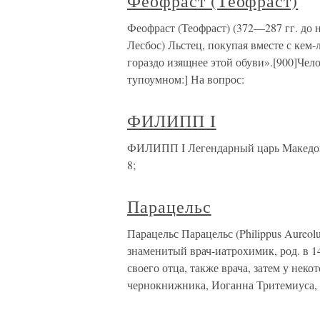
Феофраст (Теофраст)
Феофраст (Теофраст) (372—287 гг. до н
Лесбос) Льстец, покупая вместе с кем-
гораздо изящнее этой обуви».[900]Чело
тупоумном:] На вопрос:
ФИЛИПП I
ФИЛИПП I Легендарный царь Македонии
8;
Парацельс
Парацельс Парацельс (Philippus Aureolu
знаменитый врач-иатрохимик, род. в 1
своего отца, также врача, затем у нек
чернокнижника, Иоганна Тритемиуса, 