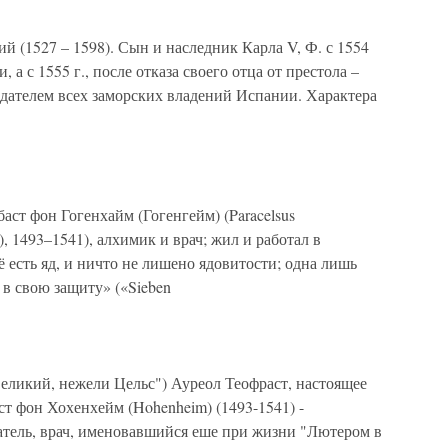
й (1527 – 1598). Сын и наследник Карла V, Ф. с 1554
 а с 1555 г., после отказа своего отца от престола –
дателем всех заморских владений Испании. Характера
ст фон Гогенхайм (Гогенгейм) (Paracelsus
), 1493–1541), алхимик и врач; жил и работал в
есть яд, и ничто не лишено ядовитости; одна лишь
 в свою защиту» («Sieben
великий, нежели Цельс") Ауреол Теофраст, настоящее
т фон Хохенхейм (Hohenheim) (1493-1541) -
тель, врач, именовавшийся еше при жизни "Лютером в