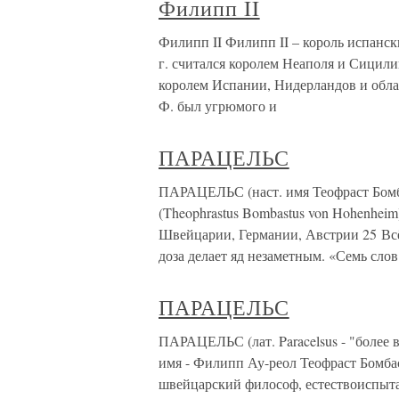
Филипп II
Филипп II Филипп II – король испански
г. считался королем Неаполя и Сицилии,
королем Испании, Нидерландов и обла
Ф. был угрюмого и
ПАРАЦЕЛЬС
ПАРАЦЕЛЬС (наст. имя Теофраст Бомба
(Theophrastus Bombastus von Hohenheim
Швейцарии, Германии, Австрии 25 Всё 
доза делает яд незаметным. «Семь слов
ПАРАЦЕЛЬС
ПАРАЦЕЛЬС (лат. Paracelsus - "более 
имя - Филипп Ау-реол Теофраст Бомбас
швейцарский философ, естествоиспыта