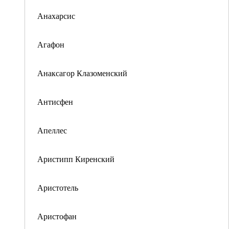
Анахарсис
Агафон
Анаксагор Клазоменский
Антисфен
Апеллес
Аристипп Киренский
Аристотель
Аристофан