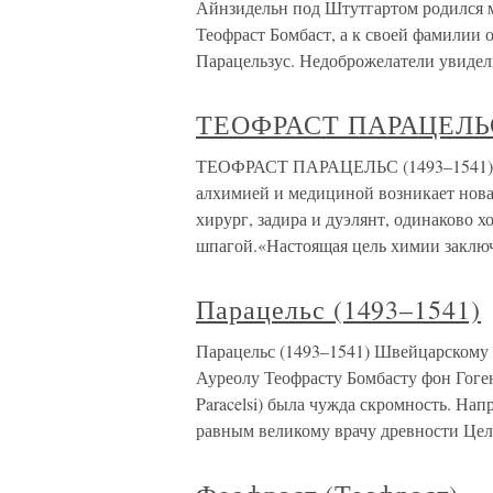
Айнзидельн под Штутгартом родился м
Теофраст Бомбаст, а к своей фамилии 
Парацельзус. Недоброжелатели увиде
ТЕОФРАСТ ПАРАЦЕЛЬ
ТЕОФРАСТ ПАРАЦЕЛЬС (1493–1541)В X
алхимией и медициной возникает нова
хирург, задира и дуэлянт, одинаково 
шпагой.«Настоящая цель химии заклю
Парацельс (1493–1541)
Парацельс (1493–1541) Швейцарскому
Ауреолу Теофрасту Бомбасту фон Гогенг
Paracelsi) была чужда скромность. Напр
равным великому врачу древности Цел