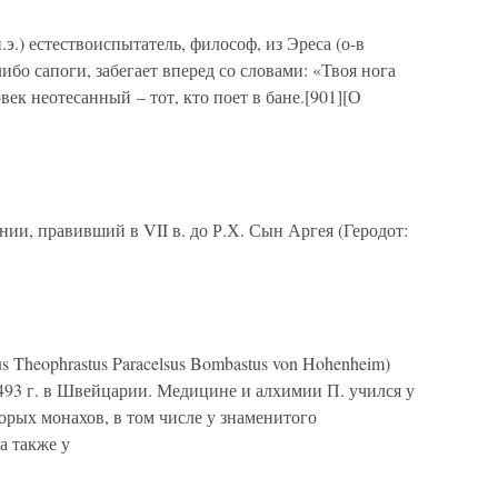
.э.) естествоиспытатель, философ, из Эреса (о-в
либо сапоги, забегает вперед со словами: «Твоя нога
век неотесанный – тот, кто поет в бане.[901][О
, правивший в VII в. до Р.Х. Сын Аргея (Геродот:
s Theophrastus Paracelsus Bombastus von Hohenheim)
493 г. в Швейцарии. Медицине и алхимии П. учился у
оторых монахов, в том числе у знаменитого
а также у