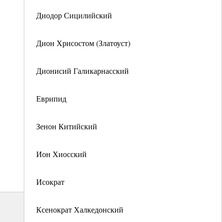
Диодор Сицилийский
Дион Хрисостом (Златоуст)
Дионисий Галикарнасский
Еврипид
Зенон Китийский
Ион Хиосский
Исократ
Ксенократ Халкедонский