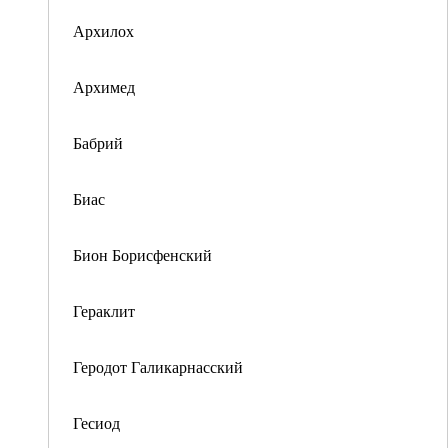
Архилох
Архимед
Бабрий
Биас
Бион Борисфенский
Гераклит
Геродот Галикарнасский
Гесиод