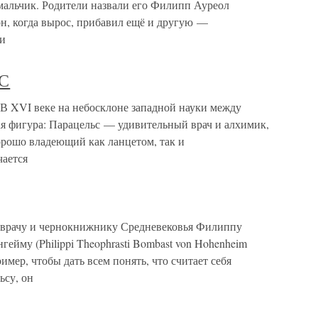
альчик. Родители назвали его Филипп Ауреол
он, когда вырос, прибавил ещё и другую —
ли
С
VI веке на небосклоне западной науки между
я фигура: Парацельс — удивительный врач и алхимик,
хорошо владеющий как ланцетом, так и
чается
 врачу и чернокнижнику Средневековья Филиппу
ейму (Philippi Theophrasti Bombast von Hohenheim
имер, чтобы дать всем понять, что считает себя
ьсу, он