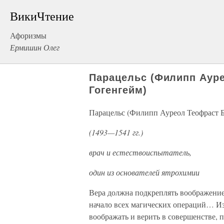
ВикиЧтение
Афоризмы
Ермишин Олег
Парацельс (Филипп Аур
Гогенгейм)
Парацельс (Филипп Ауреол Теофраст Б
(1493—1541 гг.)
врач и естествоиспытатель,
один из основателей ятрохимии
Вера должна подкреплять воображение
начало всех магических операций… Из-
воображать и верить в совершенстве, 