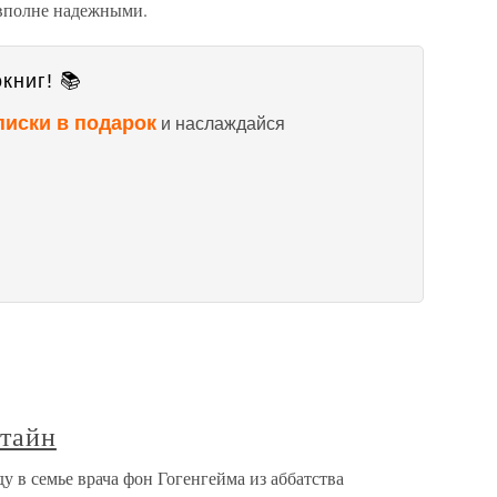
 вполне надежными.
книг! 📚
писки в подарок
и наслаждайся
 тайн
ду в семье врача фон Гогенгейма из аббатства