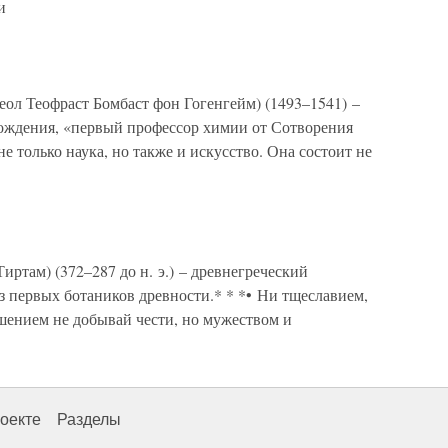
и
 Теофраст Бомбаст фон Гогенгейм) (1493–1541) –
рождения, «первый профессор химии от Сотворения
не только наука, но также и искусство. Она состоит не
ртам) (372–287 до н. э.) – древнегреческий
з первых ботаников древности.* * *• Ни тщеславием,
шением не добывай чести, но мужеством и
оекте
Разделы