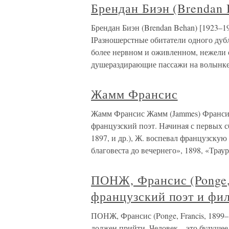
Брендан Биэн (Brendan 
Брендан Биэн (Brendan Behan) [1923–1
IРазношерстные обитатели одного дубл
более нервном и оживленном, нежели 
душераздирающие пассажи на волынке
Жамм Франсис
Жамм Франсис Жамм (Jammes) Франсис (
французский поэт. Начиная с первых с
1897, и др.), Ж. воспевал французску
благовеста до вечернего», 1898, «Траур
ПОНЖ, Франсис (Ponge, 
французский поэт и фи
ПОНЖ, Франсис (Ponge, Francis, 1899–
должен прийти. Человек – это будущее че