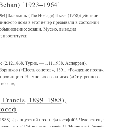
Behan) [1923–1964]
964] Заложник (The Hostage) Пьеса (1958)Действие
инского дома в этот вечер пребывали в состоянии
обыкновенно: хозяин, Мусью, выводил
; проститутки
2.12.1868, Турне, — 1.11.1938, Аспаррен),
борников («Шесть сонетов», 1891, «Рождение поэта»,
ю провинцию. На многих его книгах («От утреннего
 вёсен»,
Francis, 1899–1988),
лософ
1988), французский поэт и философ 403 Человек еще
ловека. // L’Homme est а venir. / L’Homme est l’avenir