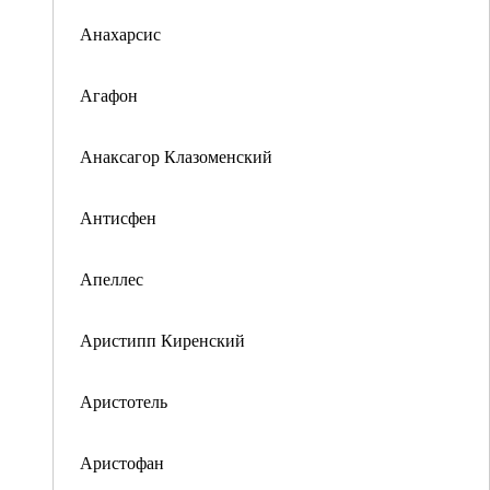
Анахарсис
Агафон
Анаксагор Клазоменский
Антисфен
Апеллес
Аристипп Киренский
Аристотель
Аристофан