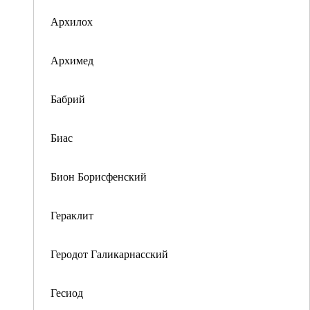
Архилох
Архимед
Бабрий
Биас
Бион Борисфенский
Гераклит
Геродот Галикарнасский
Гесиод