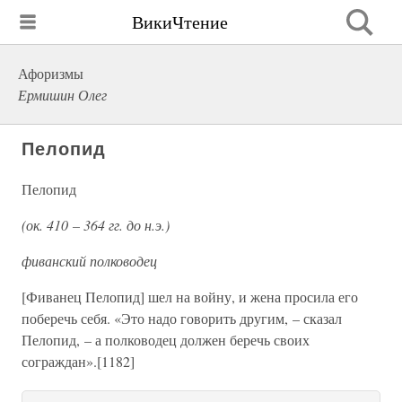
ВикиЧтение
Афоризмы
Ермишин Олег
Пелопид
Пелопид
(ок. 410 – 364 гг. до н.э.)
фиванский полководец
[Фиванец Пелопид] шел на войну, и жена просила его
поберечь себя. «Это надо говорить другим, – сказал
Пелопид, – а полководец должен беречь своих
сограждан».[1182]