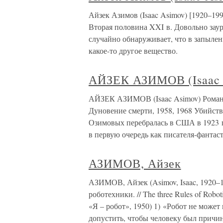
Айзек Азимов (Isaac Asimov) [1920–199
Вторая половина XXI в. Довольно за
случайно обнаруживает, что в запылен
какое-то другое вещество.
АЙЗЕК АЗИМОВ (Isaac 
АЙЗЕК АЗИМОВ (Isaac Asimov) Романы
Дуновение смерти, 1958, 1968 Убийств
Озимовых перебралась в США в 1923 г.)
в первую очередь как писателя-фантаст
АЗИМОВ, Айзек
АЗИМОВ, Айзек (Asimov, Isaac, 1920–1
роботехники. // The three Rules of Robo
«Я – робот», 1950) 1) «Робот не може
допустить, чтобы человеку был причи