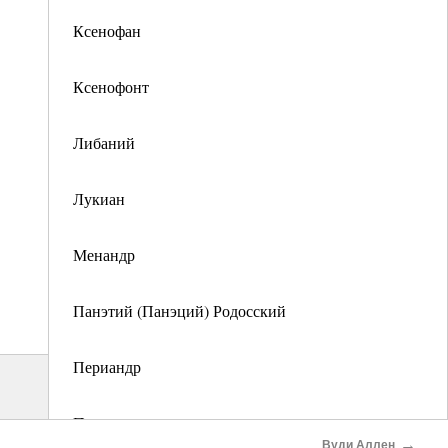
Ксенофан
Ксенофонт
Либаний
Лукиан
Менандр
Панэтий (Панэций) Родосский
Периандр
Перикл
→
Вуди Аллен