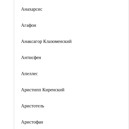
Анахарсис
Агафон
Анаксагор Клазоменский
Антисфен
Апеллес
Аристипп Киренский
Аристотель
Аристофан