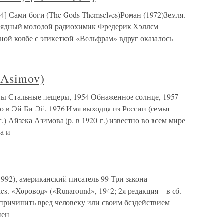
4] Сами боги (The Gods Themselves)Роман (1972)Земля.
урядный молодой радиохимик Фредерик Хэллем
ной колбе с этикеткой «Вольфрам» вдруг оказалось
Asimov)
 Стальные пещеры, 1954 Обнаженное солнце, 1957
о в Эй-Би-Эй, 1976 Имя выходца из России (семья
 Айзека Азимова (р. в 1920 г.) известно во всем мире
а и
992), американский писатель 99 Три закона
tics. «Хоровод» («Runaround», 1942; 2я редакция – в сб.
т причинить вред человеку или своим бездействием
нен