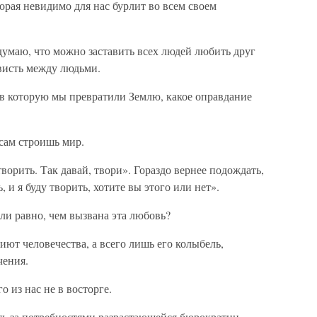
орая невидимо для нас бурлит во всем своем
маю, что можно заставить всех людей любить друг
висть между людьми.
в которую мы превратили Землю, какое оправдание
 сам строишь мир.
ворить. Так давай, твори». Гораздо вернее подождать,
, и я буду творить, хотите вы этого или нет».
 ли равно, чем вызвана эта любовь?
ют человечества, а всего лишь его колыбель,
чения.
о из нас не в восторге.
ть за потребностями разрастающейся бюрократии.