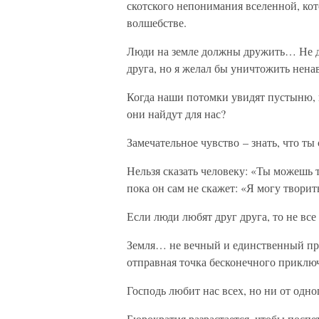
скотского непонимания вселенной, кот
волшебстве.
Люди на земле должны дружить… Не ду
друга, но я желал бы уничтожить нена
Когда наши потомки увидят пустыню, 
они найдут для нас?
Замечательное чувство – знать, что ты
Нельзя сказать человеку: «Ты можешь т
пока он сам не скажет: «Я могу творить
Если люди любят друг друга, то не все
Земля… не вечный и единственный при
отправная точка бесконечного приклю
Господь любит нас всех, но ни от одног
Бюрократия разрастается, чтобы поспе