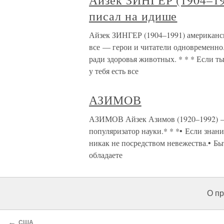
Айзек ЗИНГЕР (1904–19
писал на идише
Айзек ЗИНГЕР (1904–1991) американск
все — герои и читатели одновременно. 
ради здоровья животных. * * * Если ты
у тебя есть все
АЗИМОВ
АЗИМОВ Айзек Азимов (1920–1992) – 
популяризатор науки.* * *• Если знан
никак не посредством невежества.• Бы
обладаете
О пр
←
США