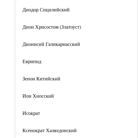
Диодор Сицилийский
Дион Хрисостом (Златоуст)
Дионисий Галикарнасский
Еврипид
Зенон Китийский
Ион Хиосский
Исократ
Ксенократ Халкедонский