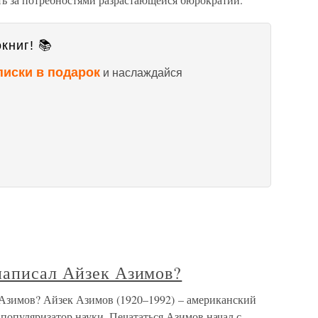
книг! 📚
писки в подарок
и наслаждайся
написал Айзек Азимов?
Азимов? Айзек Азимов (1920–1992) – американский
популяризатор науки. Печататься Азимов начал с