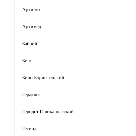
Архилох
Архимед
Бабрий
Биас
Бион Борисфенский
Гераклит
Геродот Галикарнасский
Гесиод