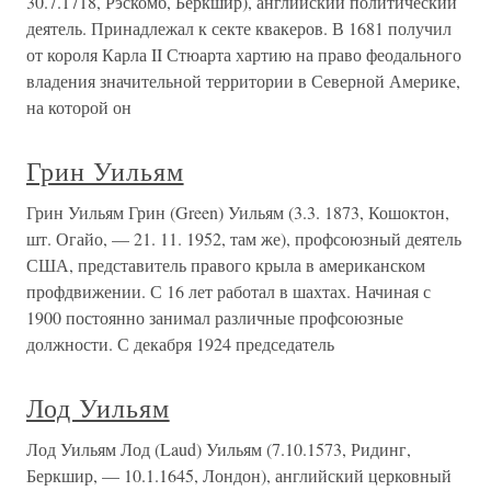
30.7.1718, Рэскомб, Беркшир), английский политический
деятель. Принадлежал к секте квакеров. В 1681 получил
от короля Карла II Стюарта хартию на право феодального
владения значительной территории в Северной Америке,
на которой он
Грин Уильям
Грин Уильям Грин (Green) Уильям (3.3. 1873, Кошоктон,
шт. Огайо, — 21. 11. 1952, там же), профсоюзный деятель
США, представитель правого крыла в американском
профдвижении. С 16 лет работал в шахтах. Начиная с
1900 постоянно занимал различные профсоюзные
должности. С декабря 1924 председатель
Лод Уильям
Лод Уильям Лод (Laud) Уильям (7.10.1573, Ридинг,
Беркшир, — 10.1.1645, Лондон), английский церковный