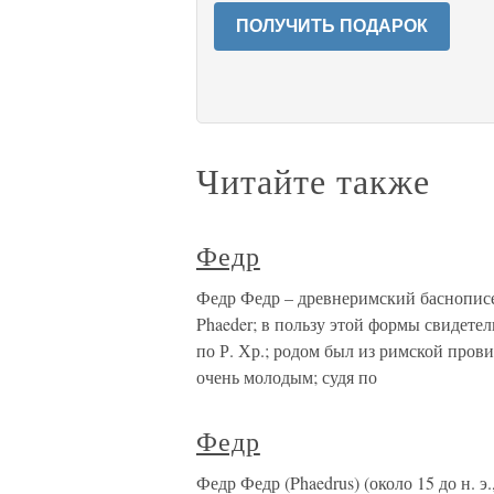
ПОЛУЧИТЬ ПОДАРОК
Читайте также
Федр
Федр Федр – древнеримский баснописец
Phaeder; в пользу этой формы свидете
по Р. Хр.; родом был из римской про
очень молодым; судя по
Федр
Федр Федр (Phaedrus) (около 15 до н. э.