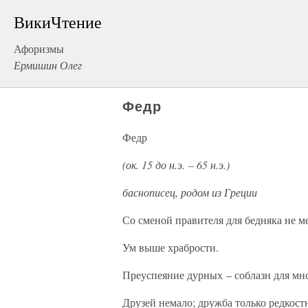
ВикиЧтение
Афоризмы
Ермишин Олег
Федр
Федр
(ок. 15 до н.э. – 65 н.э.)
баснописец, родом из Греции
Со сменой правителя для бедняка не м
Ум выше храбрости.
Преуспеяние дурных – соблазн для мн
Друзей немало; дружба только редкост