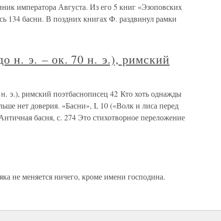
нник императора Августа. Из его 5 книг «Эзоповских
сь 134 басни. В поздних книгах Ф. раздвинул рамки
о н. э. – ок. 70 н. э.), римский
70 н. э.), римский поэтбаснописец 42 Кто хоть однажды
ьше нет доверия. «Басни», I, 10 («Волк и лиса перед
 Античная басня, с. 274 Это стихотворное переложение
ка не меняется ничего, кроме имени господина.