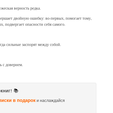
ужеская верность редка.
овершает двойную ошибку: во-первых, помогает тому,
х, подвергает опасности себя самого.
гда сильные заспорят между собой.
ь с доверием.
книг! 📚
писки в подарок
и наслаждайся