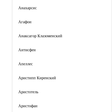
Анахарсис
Агафон
Анаксагор Клазоменский
Антисфен
Апеллес
Аристипп Киренский
Аристотель
Аристофан