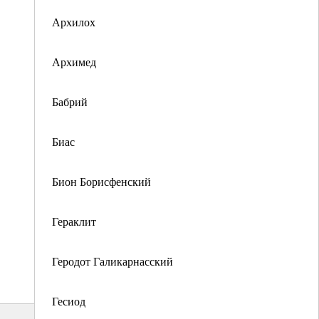
Архилох
Архимед
Бабрий
Биас
Бион Борисфенский
Гераклит
Геродот Галикарнасский
Гесиод