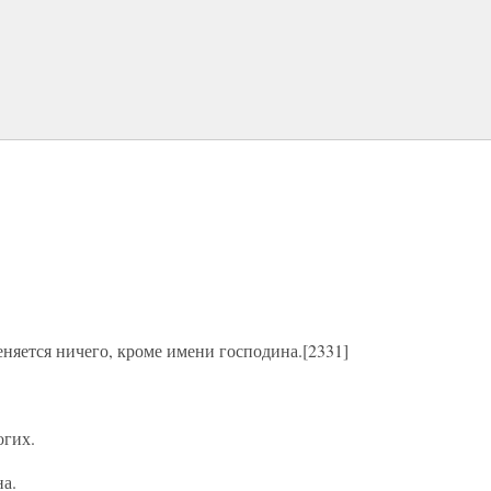
еняется ничего, кроме имени господина.[2331]
огих.
на.