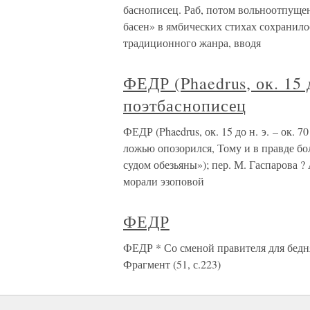
баснописец. Раб, потом вольноотпуще
басен» в ямбических стихах сохранило
традиционного жанра, вводя
ФЕДР (Phaedrus, ок. 15 д
поэтбаснописец
ФЕДР (Phaedrus, ок. 15 до н. э. – ок. 
ложью опозорился, Тому и в правде бол
судом обезьяны»); пер. М. Гаспарова ?
морали эзоповой
ФЕДР
ФЕДР * Со сменой правителя для бедня
Фрагмент (51, с.223)