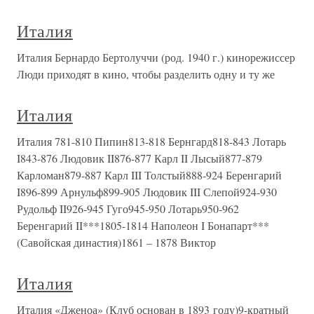
Италия
Италия Бернардо Бертолуччи (род. 1940 г.) кинорежиссер
Люди приходят в кино, чтобы разделить одну и ту же
Италия
Италия 781-810 Пипин813-818 Бернгард818-843 Лотарь
I843-876 Людовик II876-877 Карл II Лысый877-879
Карломан879-887 Карл III Толстый888-924 Беренгарий
I896-899 Арнульф899-905 Людовик III Слепой924-930
Рудольф II926-945 Гуго945-950 Лотарь950-962
Беренгарий II***1805-1814 Наполеон I Бонапарт***
(Савойская династия)1861 – 1878 Виктор
Италия
Италия «Дженоа» (Клуб основан в 1893 году)9-кратный