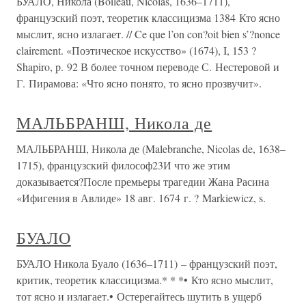
БУАЛО, Никола (Boileau, Nicolas, 1636–1711),
французский поэт, теоретик классицизма 1384 Кто ясно
мыслит, ясно излагает. // Ce que l’on con?oit bien s’?nonce
clairement. «Поэтическое искусство» (1674), I, 153 ?
Shapiro, p. 92 В более точном переводе С. Нестеровой и
Г. Пирамова: «Что ясно понято, то ясно прозвучит».
МАЛЬБРАНШ, Никола де
МАЛЬБРАНШ, Никола де (Malebranche, Nicolas de, 1638–
1715), французский философ23И что же этим
доказывается?После премьеры трагедии Жана Расина
«Ифигения в Авлиде» 18 авг. 1674 г. ? Markiewicz, s.
БУАЛО
БУАЛО Никола Буало (1636–1711) – французский поэт,
критик, теоретик классицизма.* * *• Кто ясно мыслит,
тот ясно и излагает.• Остерегайтесь шутить в ущерб