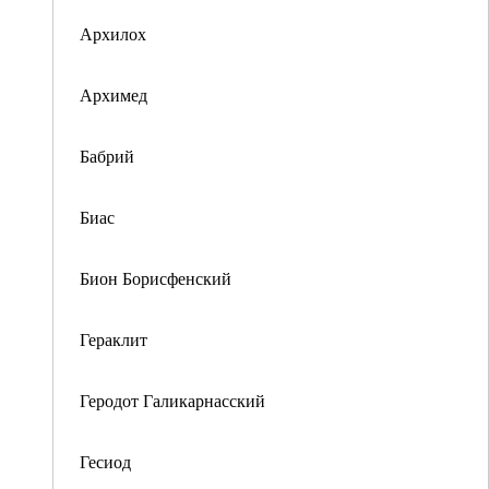
Архилох
Архимед
Бабрий
Биас
Бион Борисфенский
Гераклит
Геродот Галикарнасский
Гесиод