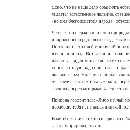
Ясно, что не наше дело объяснять есте
является естественное явление, ставш
«во имя благоденствия народа» объясн
Человек подвержен влиянию природы н
природы непосредственно отдается в с
Истинность его идей и понятий определ
изучил природу. Вот закон, не знающ
паутины – идеи метафизических систе
книга, которую надо прочитать и пра
большой вред. Явления природы своим 
чувствует себя ничтожным, когда перед
зрелище, перед которыми бледнеет сила
Природа говорит так: «Либо изучай мо
порабощу тебя и, не давая никакой пол
В мире нет ничего, что совершалось б
законам природы, ложно.