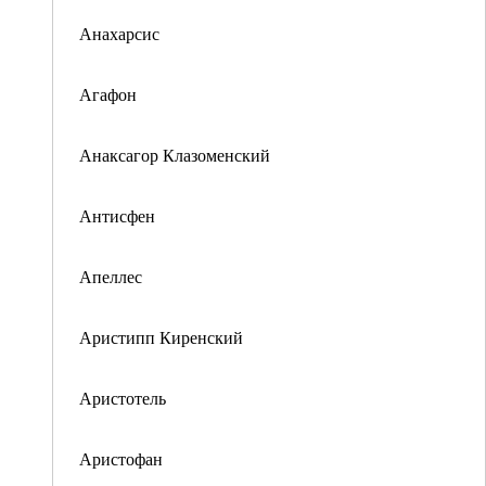
Анахарсис
Агафон
Анаксагор Клазоменский
Антисфен
Апеллес
Аристипп Киренский
Аристотель
Аристофан