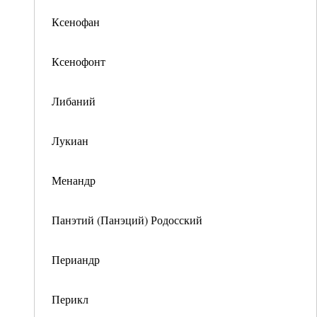
Ксенофан
Ксенофонт
Либаний
Лукиан
Менандр
Панэтий (Панэций) Родосский
Периандр
Перикл