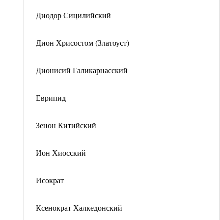
Диодор Сицилийский
Дион Хрисостом (Златоуст)
Дионисий Галикарнасский
Еврипид
Зенон Китийский
Ион Хиосский
Исократ
Ксенократ Халкедонский