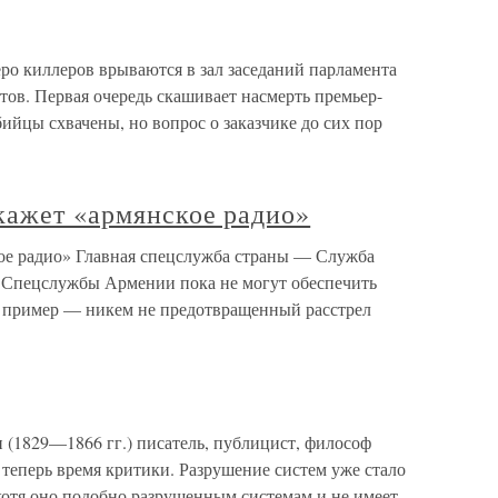
ро киллеров врываются в зал заседаний парламента
ов. Первая очередь скашивает насмерть премьер-
ийцы схвачены, но вопрос о заказчике до сих пор
кажет «армянское радио»
кое радио» Главная спецслужба страны — Служба
.Спецслужбы Армении пока не могут обеспечить
й пример — никем не предотвращенный расстрел
(1829—1866 гг.) писатель, публицист, философ
теперь время критики. Разрушение систем уже стало
хотя оно подобно разрушенным системам и не имеет