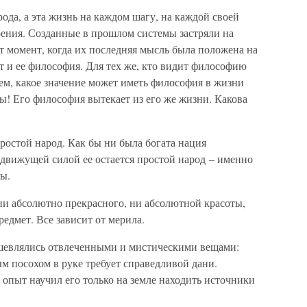
да, а эта жизнь на каждом шагу, на каждой своей
рения. Созданные в прошлом системы застряли на
от момент, когда их последняя мысль была положена на
ет и ее философия. Для тех же, кто видит философию
ем, какое значение может иметь философия в жизни
ы! Его философия вытекает из его же жизни. Какова
ростой народ. Как бы ни была богата нация
 движущей силой ее остается простой народ – именно
ны.
 ни абсолютно прекрасного, ни абсолютной красоты,
редмет. Все зависит от мерила.
ушевлялись отвлеченными и мистическими вещами:
м посохом в руке требует справедливой дани.
 опыт научил его только на земле находить источники