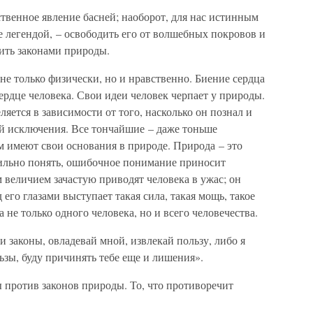
ственное явление басней; наоборот, для нас истинным
ее легендой, – освободить его от волшебных покровов и
ить законами природы.
е только физически, но и нравственно. Биение сердца
ердце человека. Свои идеи человек черпает у природы.
яется в зависимости от того, насколько он познал и
ий исключения. Все тончайшие – даже тоньше
м имеют свои основания в природе. Природа – это
вильно понять, ошибочное понимание приносит
величием зачастую приводят человека в ужас; он
 его глазами выступает такая сила, такая мощь, такое
 не только одного человека, но и всего человечества.
и законы, овладевай мной, извлекай пользу, либо я
ьзы, буду причинять тебе еще и лишения».
ы против законов природы. То, что противоречит