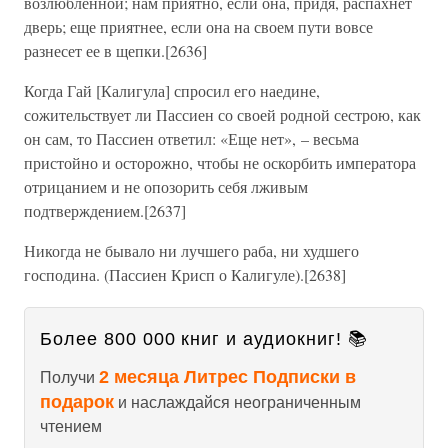
возлюбленной; нам приятно, если она, придя, распахнет
дверь; еще приятнее, если она на своем пути вовсе
разнесет ее в щепки.[2636]
Когда Гай [Калигула] спросил его наедине,
сожительствует ли Пассиен со своей родной сестрою, как
он сам, то Пассиен ответил: «Еще нет», – весьма
пристойно и осторожно, чтобы не оскорбить императора
отрицанием и не опозорить себя лживым
подтверждением.[2637]
Никогда не бывало ни лучшего раба, ни худшего
господина. (Пассиен Крисп о Калигуле).[2638]
Более 800 000 книг и аудиокниг! 📚
2 месяца Литрес Подписки в
Получи
подарок
и наслаждайся неограниченным
чтением