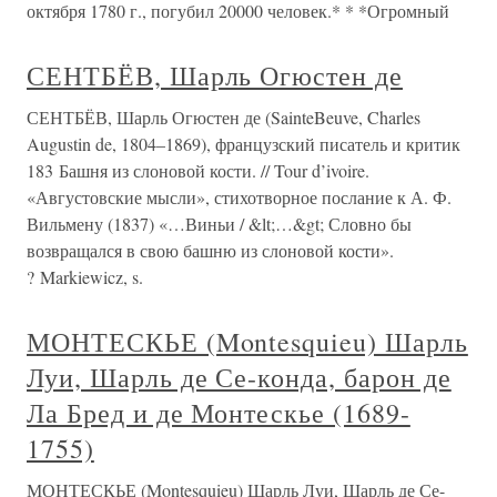
октября 1780 г., погубил 20000 человек.* * *Огромный
СЕНТБЁВ, Шарль Огюстен де
СЕНТБЁВ, Шарль Огюстен де (SainteBeuve, Charles
Augustin de, 1804–1869), французский писатель и критик
183 Башня из слоновой кости. // Tour d’ivoire.
«Августовские мысли», стихотворное послание к А. Ф.
Вильмену (1837) «…Виньи / &lt;…&gt; Словно бы
возвращался в свою башню из слоновой кости».
? Markiewicz, s.
МОНТЕСКЬЕ (Montesquieu) Шарль
Луи, Шарль де Се-конда, барон де
Ла Бред и де Монтескье (1689-
1755)
МОНТЕСКЬЕ (Montesquieu) Шарль Луи, Шарль де Се-