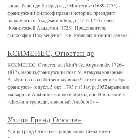
конда, барон де Ла Бред и де Монтескье (1689-1755) -
французский философ права и истории, президент
парламента и Академии в Бордо (1716-1725), член
Французской Академии (1728). Представитель
философии Просвещения 18 в. Разделял позиции деизма,
КСИМЕНЕС, Огюстен де
КСИМЕНЕС, Огюстен де (Xim?n?z, Augustin de, 1726–
1817), маркиз,французский поэт191Атакуем коварный
Альбион в его собственных водах!Стихотворение «Эра
французов» (опубл. 5 окт. 1793 г.)? Jay, p. 395Выражение
«коварный Альбион» вошло в обиход при Наполеоне I.
«Дрожи и трепещи, коварный Альбион!» –
Улица Гранд Огюстен
Улица Гранд Огюстен Пройдя вдоль Сены мимо