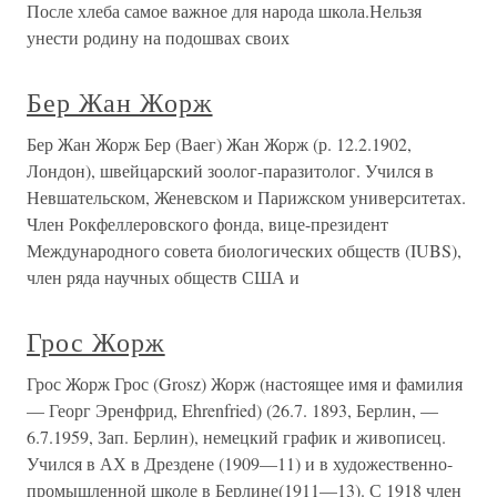
После хлеба самое важное для народа школа.Нельзя
унести родину на подошвах своих
Бер Жан Жорж
Бер Жан Жорж Бер (Ваег) Жан Жорж (р. 12.2.1902,
Лондон), швейцарский зоолог-паразитолог. Учился в
Невшательском, Женевском и Парижском университетах.
Член Рокфеллеровского фонда, вице-президент
Международного совета биологических обществ (IUBS),
член ряда научных обществ США и
Грос Жорж
Грос Жорж Грос (Grosz) Жорж (настоящее имя и фамилия
— Георг Эренфрид, Ehrenfried) (26.7. 1893, Берлин, —
6.7.1959, Зап. Берлин), немецкий график и живописец.
Учился в АХ в Дрездене (1909—11) и в художественно-
промышленной школе в Берлине(1911—13). С 1918 член