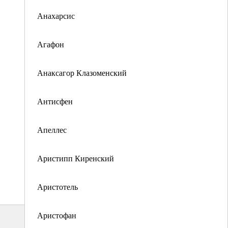
Анахарсис
Агафон
Анаксагор Клазоменский
Антисфен
Апеллес
Аристипп Киренский
Аристотель
Аристофан