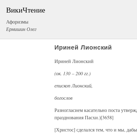
ВикиЧтение
Афоризмы
Ермишин Олег
Ириней Лионский
Ириней Лионский
(ок. 130 – 200 гг.)
епископ Лионский,
богослов
Разногласием касательно поста утвержд
празднования Пасхи.)[3658]
[Христос] сделался тем, что и мы, дабы