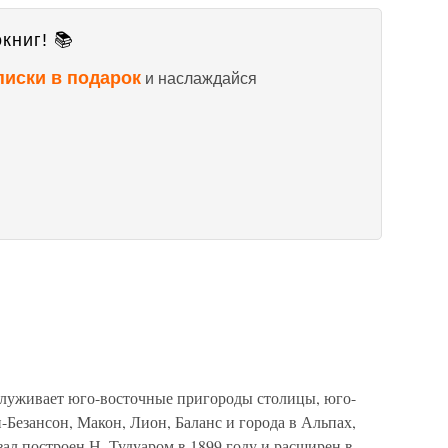
книг! 📚
писки в подарок
и наслаждайся
служивает юго-восточные пригороды столицы, юго-
Безансон, Макон, Лион, Баланс и города в Альпах,
 построен Н. Тудуаром в 1899 году и расширен в