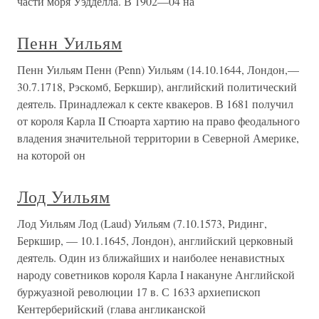
части моря Уэдделла. В 1902—04 на
Пенн Уильям
Пенн Уильям Пенн (Penn) Уильям (14.10.1644, Лондон,—
30.7.1718, Рэскомб, Беркшир), английский политический
деятель. Принадлежал к секте квакеров. В 1681 получил
от короля Карла II Стюарта хартию на право феодального
владения значительной территории в Северной Америке,
на которой он
Лод Уильям
Лод Уильям Лод (Laud) Уильям (7.10.1573, Ридинг,
Беркшир, — 10.1.1645, Лондон), английский церковный
деятель. Один из ближайших и наиболее ненавистных
народу советников короля Карла I накануне Английской
буржуазной революции 17 в. С 1633 архиепископ
Кентерберийский (глава англиканской