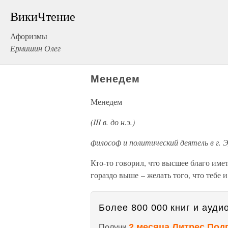
ВикиЧтение
Афоризмы
Ермишин Олег
Менедем
Менедем
(III в. до н.э.)
философ и политический деятель в г. Э
Кто-то говорил, что высшее благо имет
гораздо выше – желать того, что тебе 
Более 800 000 книг и аудио
2 месяца Литрес Под
Получи