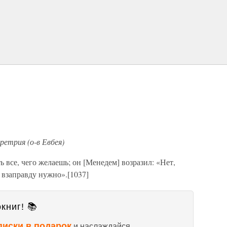
ретрия (о-в Евбея)
ь все, чего желаешь; он [Менедем] возразил: «Нет,
и взаправду нужно».[1037]
книг! 📚
писки в подарок
и наслаждайся