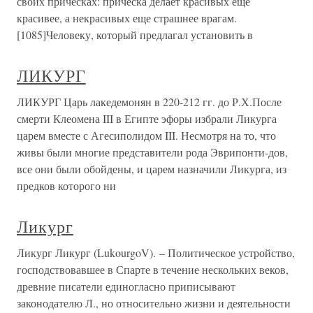
своих прическах: прическа делает красивых еще
красивее, а некрасивых еще страшнее врагам.
[1085]Человеку, который предлагал установить в
ЛИКУРГ
ЛИКУРГ Царь лакедемонян в 220-212 гг. до Р.Х.После
смерти Клеомена III в Египте эфоры избрали Ликурга
царем вместе с Агесиполидом III. Несмотря на то, что
живы были многие представители рода Эврипонти-дов,
все они были обойдены, и царем назначили Ликурга, из
предков которого ни
Ликург
Ликург Ликург (LukourgoV). – Политическое устройство,
господствовавшее в Спарте в течение нескольких веков,
древние писатели единогласно приписывают
законодателю Л., но относительно жизни и деятельности