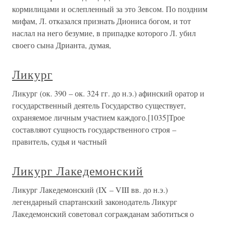
кормилицами и ослепленный за это Зевсом. По поздним
мифам, Л. отказался признать Диониса богом, и тот
наслал на него безумие, в припадке которого Л. убил
своего сына Дрианта, думая,
Ликург
Ликург (ок. 390 – ок. 324 гг. до н.э.) афинский оратор и
государственный деятель Государство существует,
охраняемое личным участием каждого.[1035]Трое
составляют сущность государственного строя –
правитель, судья и частный
Ликург Лакедемонский
Ликург Лакедемонский (IX – VIII вв. до н.э.)
легендарный спартанский законодатель Ликург
Лакедемонский советовал согражданам заботиться о