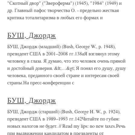
"Скотный двор" ("Звероферма") (1945), "1984" (1949) и
др. Главный пафос творчества О. - предельно жесткая
критика тоталитаризма в любых его формах и
БУШ, Джордж
БУШ, Джордж (младший) (Bush, George W., р. 1948),
президент США в 2001–2008 гг.138аЯ взглянул этому
человеку в глаза. Я думаю, что это человек очень прямой
и достойный доверия. &lt;…&gt; Я понял его душу, душу
человека, преданного своей стране и интересам своей
страны.На пресс-конференции с
БУШ, Джордж
БУШ, Джордж (старший) (Bush, George H. W., р. 1924),
президент США в 1989–1993 гг.142Читайте по губам:
новых налогов не будет. // Read my lips: no new taxes.Речь
при выдвижении кандидатом в президенты от