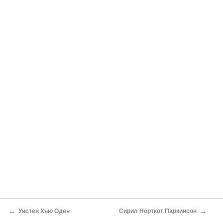
←
→
Уистен Хью Оден
Сирил Норткот Паркинсон