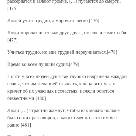
рассердятся и залают громче, (…) пугаются до смерти.
[475]
Людей учить трудно, а морочить легко.[476]
Люди морочат не только друг друга, но еще и самих себя.
[477]
Учиться трудно, но еще трудней переучиваться.[478]
Время во всем лучший судия.[479]
Почти у всех людей душа так глубоко извращена жаждой
славы, что им желанней слышать, как на всех углах
кричат об их ужасных несчастьях, нежели остаться
безвестными.[480]
Люди (…) страстно жаждут, чтобы как можно больше
было о них разговоров, а каких именно – это им все
равно.[481]