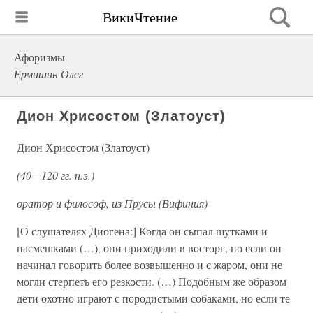
ВикиЧтение
Афоризмы
Ермишин Олег
Дион Хрисостом (Златоуст)
Дион Хрисостом (Златоуст)
(40—120 гг. н.э.)
оратор и философ, из Прусы (Вифиния)
[О слушателях Диогена:] Когда он сыпал шутками и
насмешками (…), они приходили в восторг, но если он
начинал говорить более возвышенно и с жаром, они не
могли стерпеть его резкости. (…) Подобным же образом
дети охотно играют с породистыми собаками, но если те