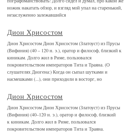
пографоманствовать! Долго сидел и думал, про какой же
ножик накатать обзор, и взгляд мой упал на старенький,
незаслуженно залежавшийся
Дион Хрисостом
Дион Хрисостом Дион Хрисостом (Златоуст) из Прусы
(Вифиния) (40 – 120 н. э.), оратор и философ, близкий к
киникам. Долго жил в Риме, пользовался
покровительством императоров Тита и Траяна. (О
слушателях Диогена:) Когда он сыпал шутками и
насмешками (...), они приходили в восторг, но
Дион Хрисостом
Дион Хрисостом Дион Хрисостом (Златоуст) из Прусы
(Вифиния) (40–120 н. э.), оратор и философ, близкий
к киникам. Долго жил в Риме, пользовался
покровительством императоров Тита и Траяна.