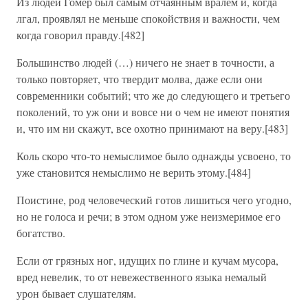
Из людей Гомер был самым отчаянным вралем и, когда
лгал, проявлял не меньше спокойствия и важности, чем
когда говорил правду.[482]
Большинство людей (…) ничего не знает в точности, а
только повторяет, что твердит молва, даже если они
современники событий; что же до следующего и третьего
поколений, то уж они и вовсе ни о чем не имеют понятия
и, что им ни скажут, все охотно принимают на веру.[483]
Коль скоро что-то немыслимое было однажды усвоено, то
уже становится немыслимо не верить этому.[484]
Поистине, род человеческий готов лишиться чего угодно,
но не голоса и речи; в этом одном уже неизмеримое его
богатство.
Если от грязных ног, идущих по глине и кучам мусора,
вред невелик, то от невежественного языка немалый
урон бывает слушателям.