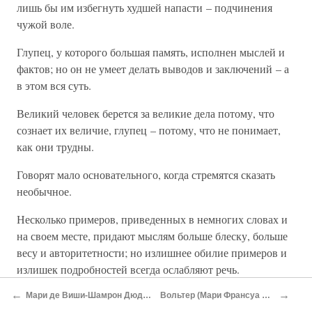
лишь бы им избегнуть худшей напасти – подчинения
чужой воле.
Глупец, у которого большая память, исполнен мыслей и
фактов; но он не умеет делать выводов и заключений – а
в этом вся суть.
Великий человек берется за великие дела потому, что
сознает их величие, глупец – потому, что не понимает,
как они трудны.
Говорят мало основательного, когда стремятся сказать
необычное.
Несколько примеров, приведенных в немногих словах и
на своем месте, придают мыслям больше блеску, больше
весу и авторитетности; но излишнее обилие примеров и
излишек подробностей всегда ослабляют речь.
←
→
Красноречие, вероятно, наиболее редкий, равно как и
Мари де Виши-Шамрон Дюдефан
Вольтер (Мари Франсуа Аруэ)