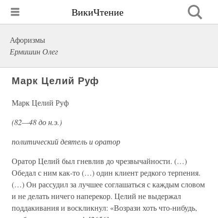
ВикиЧтение
Афоризмы
Ермишин Олег
Марк Целий Руф
Марк Целий Руф
(82—48 до н.э.)
политический деятель и оратор
Оратор Целий был гневлив до чрезвычайности. (…)
Обедал с ним как-то (…) один клиент редкого терпения.
(…) Он рассудил за лучшее соглашаться с каждым словом
и не делать ничего наперекор. Целий не выдержал
поддакивания и воскликнул: «Возрази хоть что-нибудь,