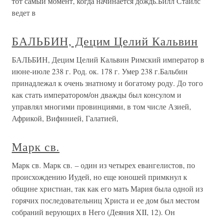
тот самый момент, когда начинается дождь.Билл Стайлс
ведет в
БАЛЬБИН, Децим Целий Кальвин
БАЛЬБИН, Децим Целий Кальвин Римский император в
июне-июле 238 г. Род. ок. 178 г. Умер 238 г.Бальбин
принадлежал к очень знатному и богатому роду. До того
как стать императором/он дважды был консулом и
управлял многими провинциями, в том числе Азией,
Африкой, Вифинией, Галатией,
Марк св.
Марк св. Марк св. – один из четырех евангелистов, по
происхождению Иудей, но еще юношей примкнул к
общине христиан, так как его мать Мария была одной из
горячих последовательниц Христа и ее дом был местом
собраний верующих в Него (Деяния XII, 12). Он