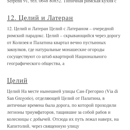
Serpenti 91, тел. 0648 80852. Типичная римская кухня с
12. Целий и Латеран
12. Целий и Латеран Целий с Латераном – очередной
римский парадокс. Целий – скрывающийся через дорогу
от Колизея и Палатина квартал вечно пустынных
закоулков, где натуральные монашеские огороды
сосуществуют со штаб-квартирой Национального
географического общества, а
Целий
Целий На месте нынешней улицы Сан-Грегорио (Via di
San Gregorio), отделяющей Целий от Палатина, в
античные времена была дорога, по которой проходили
легионы триумфаторов, тащившие за собой рабов и
колесницы с добычей. Отсюда их путь лежал наверх, на
Капитолий, через священную улицу