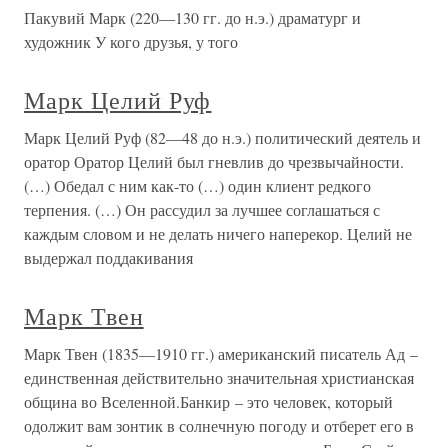
Пакувий Марк (220—130 гг. до н.э.) драматург и
художник У кого друзья, у того
Марк Целий Руф
Марк Целий Руф (82—48 до н.э.) политический деятель и
оратор Оратор Целий был гневлив до чрезвычайности.
(…) Обедал с ним как-то (…) один клиент редкого
терпения. (…) Он рассудил за лучшее соглашаться с
каждым словом и не делать ничего наперекор. Целий не
выдержал поддакивания
Марк Твен
Марк Твен (1835—1910 гг.) американский писатель Ад –
единственная действительно значительная христианская
община во Вселенной.Банкир – это человек, который
одолжит вам зонтик в солнечную погоду и отберет его в