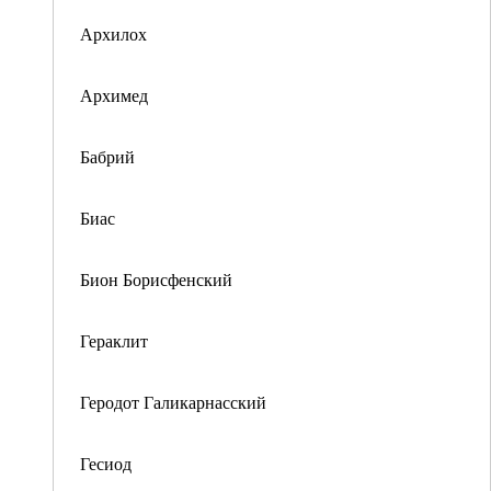
Архилох
Архимед
Бабрий
Биас
Бион Борисфенский
Гераклит
Геродот Галикарнасский
Гесиод