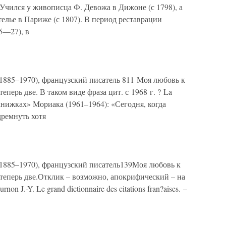
 Учился у живописца Ф. Девожа в Дижоне (с 1798), а
телье в Париже (с 1807). В период реставрации
5—27), в
1885–1970), французский писатель 811 Моя любовь к
теперь две. В таком виде фраза цит. с 1968 г. ? La
х книжках» Мориака (1961–1964): «Сегодня, когда
дремнуть хотя
 1885–1970), французский писатель139Моя любовь к
х теперь две.Отклик – возможно, апокрифический – на
on J.-Y. Le grand dictionnaire des citations fran?aises. –