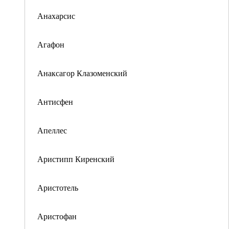
Анахарсис
Агафон
Анаксагор Клазоменский
Антисфен
Апеллес
Аристипп Киренский
Аристотель
Аристофан