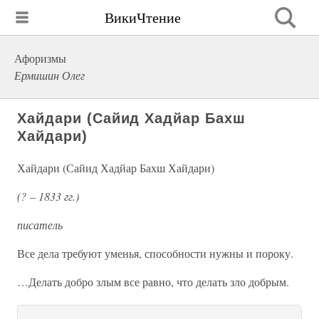
ВикиЧтение
Афоризмы
Ермишин Олег
Хайдари (Сайид Хадйар Бахш
Хайдари)
Хайдари (Сайид Хадйар Бахш Хайдари)
(? – 1833 гг.)
писатель
Все дела требуют уменья, способности нужны и пороку.
…Делать добро злым все равно, что делать зло добрым.