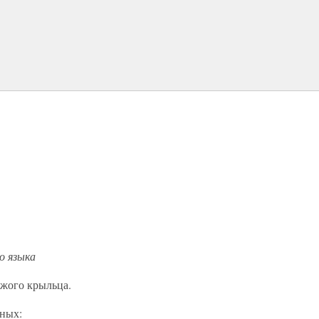
о языка
ужого крыльца.
нных: