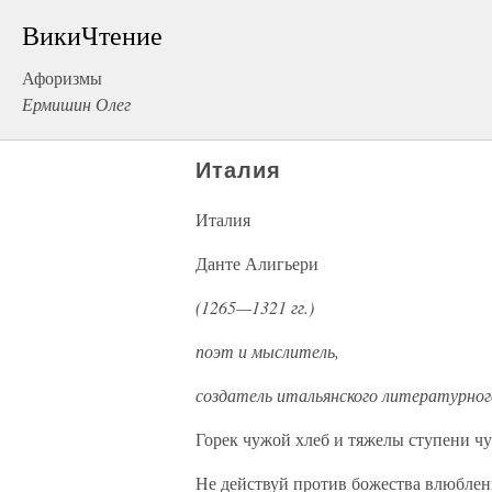
ВикиЧтение
Афоризмы
Ермишин Олег
Италия
Италия
Данте Алигьери
(1265—1321 гг.)
поэт и мыслитель,
создатель итальянского литературног
Горек чужой хлеб и тяжелы ступени ч
Не действуй против божества влюбле