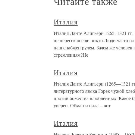
Читайте также
Италия
Италия Данте Алигьери 1265–1321 гг. 
не пересекал еще никто.Люди часто п
наш снабжен рулем. Зачем же человек 
стремлениям?Не
Италия
Италия Данте Алигьери (1265—1321 гг.
литературного языка Горек чужой хлеб
против божества влюбленных: Какое бы
уверен. Обман и сила – вот
Италия
Италия Лоренцо Бернини (1598—1680 гг