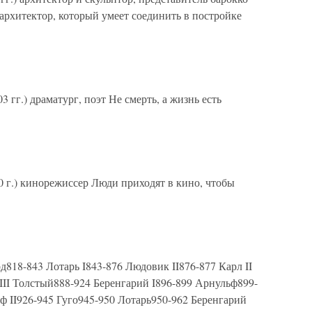
архитектор, который умеет соединить в постройке
гг.) драматург, поэт Не смерть, а жизнь есть
0 г.) кинорежиссер Люди приходят в кино, чтобы
818-843 Лотарь I843-876 Людовик II876-877 Карл II
II Толстый888-924 Беренгарий I896-899 Арнульф899-
ф II926-945 Гуго945-950 Лотарь950-962 Беренгарий