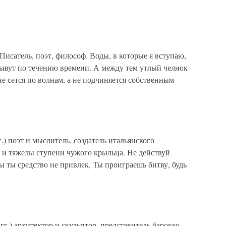
Писатель, поэт, философ. Воды, в которые я вступаю,
лывут по течению времени. А между тем утлый челнок
не сется по волнам, а не подчиняется собственным
) поэт и мыслитель, создатель итальянского
 и тяжелы ступени чужого крыльца. Не действуй
 ты средство не привлек, Ты проиграешь битву, будь
.) архитектор и скульптор, представитель барокко