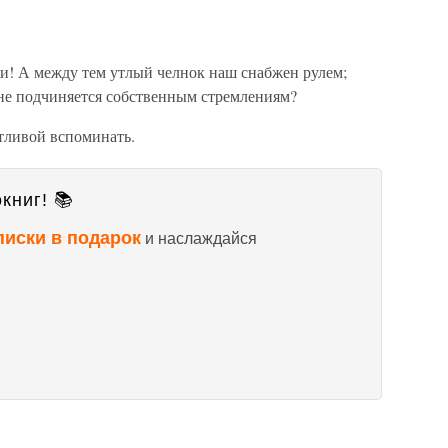
и! А между тем утлый челнок наш снабжен рулем;
а не подчиняется собственным стремлениям?
стливой вспоминать.
книг! 📚
писки в подарок
и наслаждайся