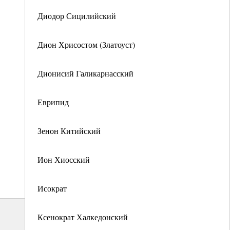
Диодор Сицилийский
Дион Хрисостом (Златоуст)
Дионисий Галикарнасский
Еврипид
Зенон Китийский
Ион Хиосский
Исократ
Ксенократ Халкедонский