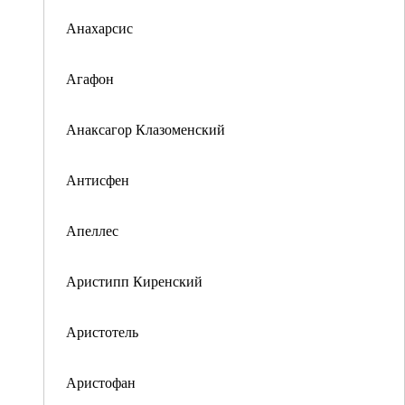
Анахарсис
Агафон
Анаксагор Клазоменский
Антисфен
Апеллес
Аристипп Киренский
Аристотель
Аристофан