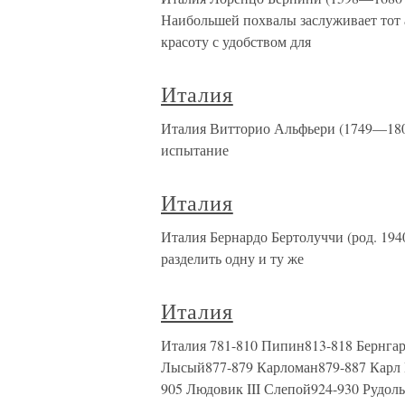
Наибольшей похвалы заслуживает тот 
красоту с удобством для
Италия
Италия Витторио Альфьери (1749—1803 
испытание
Италия
Италия Бернардо Бертолуччи (род. 194
разделить одну и ту же
Италия
Италия 781-810 Пипин813-818 Бернгард
Лысый877-879 Карломан879-887 Карл I
905 Людовик III Слепой924-930 Рудоль