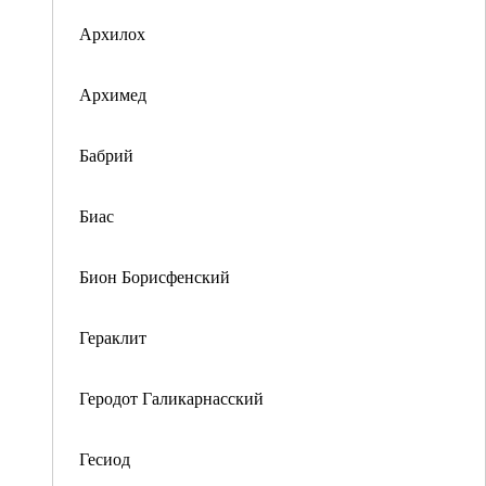
Архилох
Архимед
Бабрий
Биас
Бион Борисфенский
Гераклит
Геродот Галикарнасский
Гесиод