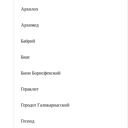
Архилох
Архимед
Бабрий
Биас
Бион Борисфенский
Гераклит
Геродот Галикарнасский
Гесиод