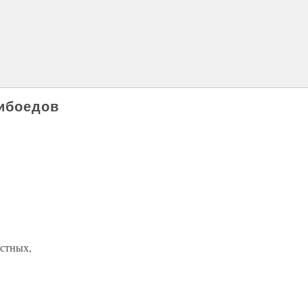
ибоедов
естных,