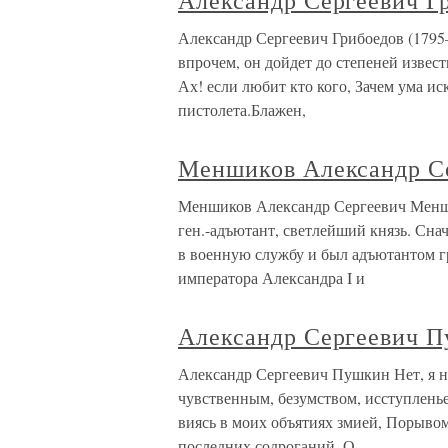
Александр Сергеевич Г
Александр Сергеевич Грибоедов (1795—
впрочем, он дойдет до степеней извес
Ах! если любит кто кого, Зачем ума ис
пистолета.Блажен,
Меншиков Александр С
Меншиков Александр Сергеевич Меншик
ген.-адъютант, светлейший князь. Сна
в военную службу и был адъютантом гр
императора Александра I и
Александр Сергеевич 
Александр Сергеевич Пушкин Нет, я 
чувственным, безумством, исступленье
виясь в моих объятиях змией, Порыво
последних содроганий. О,