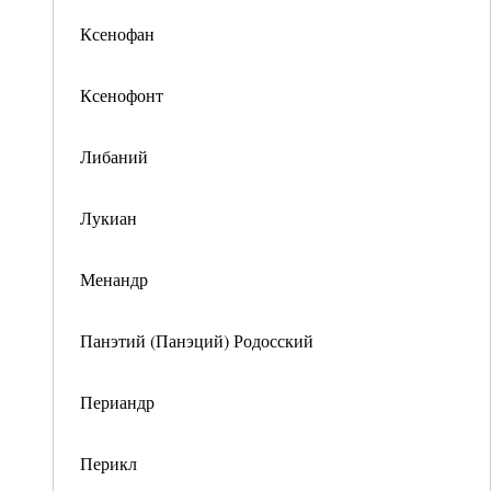
Ксенофан
Ксенофонт
Либаний
Лукиан
Менандр
Панэтий (Панэций) Родосский
Периандр
Перикл