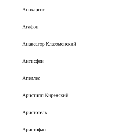
Анахарсис
Агафон
Анаксагор Клазоменский
Антисфен
Апеллес
Аристипп Киренский
Аристотель
Аристофан