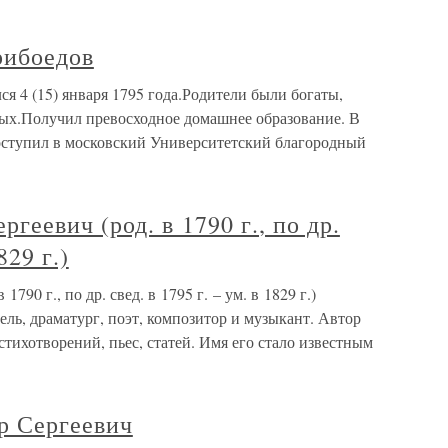
рибоедов
я 4 (15) января 1795 года.Родители были богаты,
ых.Получил превосходное домашнее образование. В
поступил в московский Университетский благородный
геевич (род. в 1790 г., по др.
829 г.)
790 г., по др. свед. в 1795 г. – ум. в 1829 г.)
ль, драматург, поэт, композитор и музыкант. Автор
стихотворений, пьес, статей. Имя его стало известным
 Сергеевич