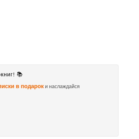
книг! 📚
писки в подарок
и наслаждайся