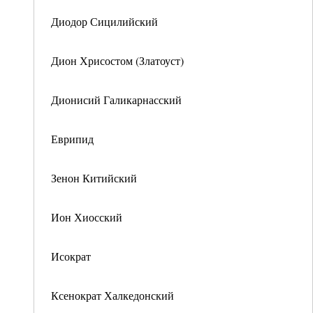
Диодор Сицилийский
Дион Хрисостом (Златоуст)
Дионисий Галикарнасский
Еврипид
Зенон Китийский
Ион Хиосский
Исократ
Ксенократ Халкедонский