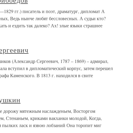
рибоедов
1829 гг.) писатель и поэт, драматург, дипломат А
тных, Ведь нынче любят бессловесных. А судьи кто?
кать и ездить так далеко? Ах! злые языки страшнее
ергеевич
ов (Александр Сергеевич, 1787 – 1869) – адмирал,
чала вступил в дипломатический корпус, затем перешел
афа Каменского. В 1813 г. находился в свите
Пушкин
не дорожу мятежным наслажденьем, Восторгом
м, Стенаньем, криками вакханки молодой, Когда,
м пылких ласк и язвою лобзаний Она торопит миг