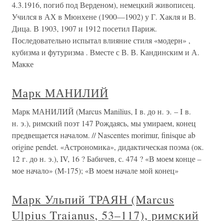
4.3.1916, погиб под Верденом), немецкий живописец.
Учился в АХ в Мюнхене (1900—1902) у Г. Хакля и В.
Дица. В 1903, 1907 и 1912 посетил Париж.
Последовательно испытал влияние стиля «модерн» ,
кубизма и футуризма . Вместе с В. В. Кандинским и А.
Макке
Марк МАНИЛИЙ
Марк МАНИЛИЙ (Marcus Manilius, I в. до н. э. – I в.
н. э.), римский поэт 147 Рождаясь, мы умираем, конец
предвещается началом. // Nascentes morimur, finisque ab
origine pendet. «Астрономика», дидактическая поэма (ок.
12 г. до н. э.), IV, 16 ? Бабичев, с. 474 ? «В моем конце –
мое начало» (М-175); «В моем начале мой конец»
Марк Ульпий ТРАЯН (Marcus
Ulpius Traianus, 53–117), римский