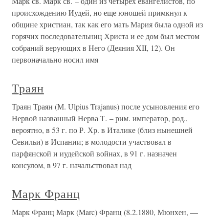
Марк св. Марк св. – один из четырех евангелистов, по
происхождению Иудей, но еще юношей примкнул к
общине христиан, так как его мать Мария была одной из
горячих последовательниц Христа и ее дом был местом
собраний верующих в Него (Деяния XII, 12). Он
первоначально носил имя
Траян
Траян Траян (М. Ulpius Trajanus) после усыновления его
Нервой названный Нерва Т. – рим. император, род.,
вероятно, в 53 г. по Р. Хр. в Италике (близ нынешней
Севильи) в Испании; в молодости участвовал в
парфянской и иудейской войнах, в 91 г. назначен
консулом, в 97 г. начальствовал над
Марк Франц
Марк Франц Марк (Marc) Франц (8.2.1880, Мюнхен, —