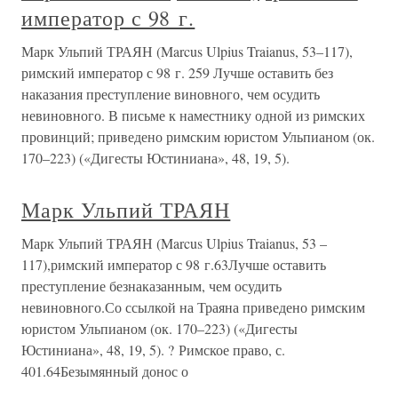
император с 98 г.
Марк Ульпий ТРАЯН (Marcus Ulpius Traianus, 53–117),
римский император с 98 г. 259 Лучше оставить без
наказания преступление виновного, чем осудить
невиновного. В письме к наместнику одной из римских
провинций; приведено римским юристом Ульпианом (ок.
170–223) («Дигесты Юстиниана», 48, 19, 5).
Марк Ульпий ТРАЯН
Марк Ульпий ТРАЯН (Marcus Ulpius Traianus, 53 –
117),римский император с 98 г.63Лучше оставить
преступление безнаказанным, чем осудить
невиновного.Со ссылкой на Траяна приведено римским
юристом Ульпианом (ок. 170–223) («Дигесты
Юстиниана», 48, 19, 5). ? Римское право, с.
401.64Безымянный донос о