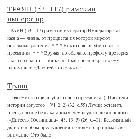
ТРАЯН (53–117) римский
император
ТРАЯН (53–117) римский император Императорская
казна — лиана, от процветания которой хиреют
остальные растения. * * * Никто еще не убил своего
преемника. * * * Вручая, по обычаю, префекту претория
знак его власти — кинжал, Траян неоднократно ему
напоминал: «Даю тебе это оружие
Траян
Траян Никто еще не убил своего преемника. («Писатели
истории августов», VI, 2, 2) (32, с.55) Лучше оставить
преступление безнаказанным, чем осудить невиновного.
(«Дигесты Юстиниана», 48, 19, 5) (26, с.401) Безымянный
донос о любом преступлении не должно принимать во
внимание. Это было