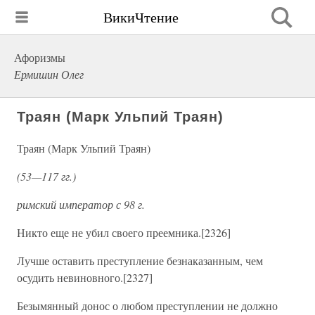
ВикиЧтение
Афоризмы
Ермишин Олег
Траян (Марк Ульпий Траян)
Траян (Марк Ульпий Траян)
(53—117 гг.)
римский император с 98 г.
Никто еще не убил своего преемника.[2326]
Лучше оставить преступление безнаказанным, чем
осудить невиновного.[2327]
Безымянный донос о любом преступлении не должно