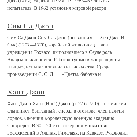
Джорджия), служил в ВМФ. В 1959—62 лётчик-
испытатель. В 1962 установил мировой рекорд
Сим Са Джон
Сим Са Джон Сим Са Джон (псевдоним — Хён Джэ, И
Сук) (1707—1770), корейский живописец. Член
учреждения Тохвасо, выполнявшего в Сеуле роль
Академии живописи. Работал тушью в жанре «цветы —
птицы»; испытал влияние кит. искусства. Среди
произведений С. С. Д. — «Цветы, бабочка и
Хант Джон
Хант Джон Хант (Hunt) Джон (р. 22.6.1910), английский
альпинист, бригадный генерал в отставке, член палаты
лордов. Окончил Королевскую военную академию
Сандхерст. В 30—50-е гг. совершил множество
восхождений в Альпах, Гималаях, на Кавказе. Руководил