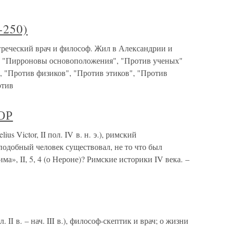
250)
еческий врач и философ. Жил в Александрии и
: "Пирроновы основоположения", "Против ученых"
", "Против физиков", "Против этиков", "Против
отив
ОР
 Victor, II пол. IV в. н. э.), римский
подобный человек существовал, не то что был
а», II, 5, 4 (о Нероне)? Римские историки IV века. –
II в. – нач. III в.), философ-скептик и врач; о жизни