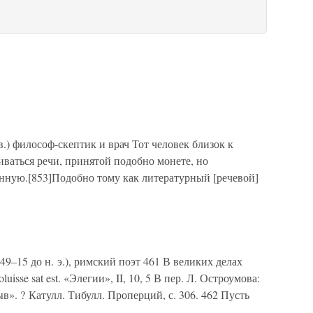
I в.) философ-скептик и врач Тот человек близок к
ваться речи, принятой подобно монете, но
енную.[853]Подобно тому как литературный [речевой]
9–15 до н. э.), римский поэт 461 В великих делах
oluisse sat est. «Элегии», II, 10, 5 В пер. Л. Остроумова:
в». ? Катулл. Тибулл. Проперций, с. 306. 462 Пусть