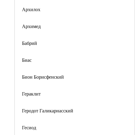
Архилох
Архимед
Бабрий
Биас
Бион Борисфенский
Гераклит
Геродот Галикарнасский
Гесиод