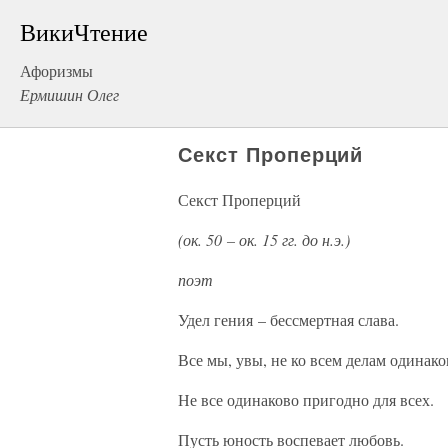
ВикиЧтение
Афоризмы
Ермишин Олег
Секст Проперций
Секст Проперций
(ок. 50 – ок. 15 гг. до н.э.)
поэт
Удел гения – бессмертная слава.
Все мы, увы, не ко всем делам одинако
Не все одинаково пригодно для всех.
Пусть юность воспевает любовь.