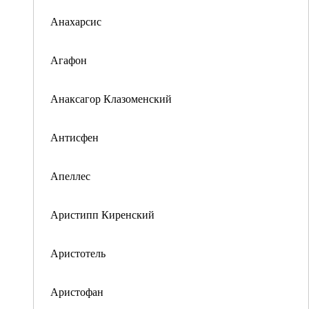
Анахарсис
Агафон
Анаксагор Клазоменский
Антисфен
Апеллес
Аристипп Киренский
Аристотель
Аристофан