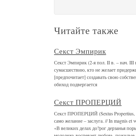
Читайте также
Секст Эмпирик
Секст Эмпирик (2-я пол. II в. – нач. II
сумасшествию, кто не желает придержи
[предпочитает] создавать свою собств
обиход подвергается
Секст ПРОПЕРЦИЙ
Секст ПРОПЕРЦИЙ (Sextus Propertius, 4
само желание – заслуга. // In magnis et v
«В великих делах до?рог дерзанья поры
молодежь воспевает любовь, пожилые