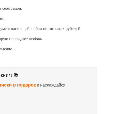
 себя самой.
иц.
езумен: настоящей любви нет никаких рубежей.
торую порождает любовь.
мыслие.
книг! 📚
писки в подарок
и наслаждайся