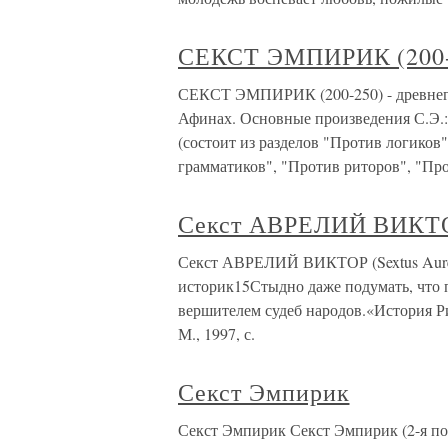
СЕКСТ ЭМПИРИК (200-
СЕКСТ ЭМПИРИК (200-250) - древнегр
Афинах. Основные произведения С.Э.
(состоит из разделов "Против логиков
грамматиков", "Против риторов", "Пр
Секст АВРЕЛИЙ ВИКТ
Секст АВРЕЛИЙ ВИКТОР (Sextus Aurelius
историк15Стыдно даже подумать, что 
вершителем судеб народов.«История Рим
М., 1997, с.
Секст Эмпирик
Секст Эмпирик Секст Эмпирик (2-я пол. 