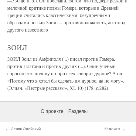
—330 до н. э.). Он прославился тем, что подверг резкой и
мелочной критике поэмы Гомера, которые в Древней
Греции считались классическими, безупречными
образцами поэзии.Зоил — противоположность, антипод
другого известного
ЗОИЛ
ЗОИЛ Зоил из Амфиполя (...) писал против Гомера,
против Платона и против других (...). Один ученый
спросил его: почему он про всех говорит дурное? А он:
«Потому что я хотел бы сделать им дурное, да не могу».
(Элиан. «Пестрые рассказы», ХI, 10) (178, с.282)
О проекте
Разделы
←
→
Зенон Элейский
Калликл