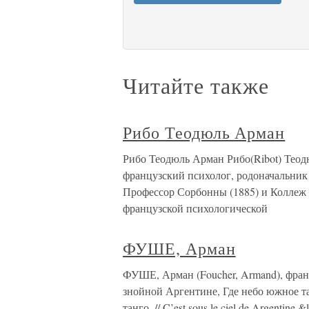
Читайте также
Рибо Теодюль Арман
Рибо Теодюль Арман Рибо(Ribot) Теодю
французский психолог, родоначальник
Профессор Сорбонны (1885) и Коллеж д
французской психологической
ФУШЕ, Арман
ФУШЕ, Арман (Foucher, Armand), фран
знойной Аргентине, Где небо южное та
танго. // C’est sous le ciel de Argenti