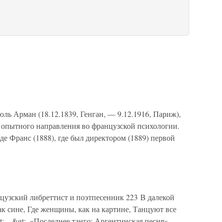
ль Арман (18.12.1839, Генган, — 9.12.1916, Париж),
 опытного направления во французской психологии.
е Франс (1888), где был директором (1889) первой
цузский либреттист и поэтпесенник 223 В далекой
к сине, Где женщины, как на картине, Танцуют все
ne &lt;…&gt;. «Последнее танго: Аргентинская песня»