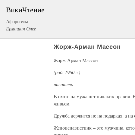
ВикиЧтение
Афоризмы
Ермишин Олег
Жорж-Арман Массон
Жорж-Арман Массон
(род. 1960 г.)
писатель
В охоте на мужа нет никаких правил. 
живьем.
Дружба держится не на подарках, а на
Женоненавистник – это мужчина, кото
ничего.