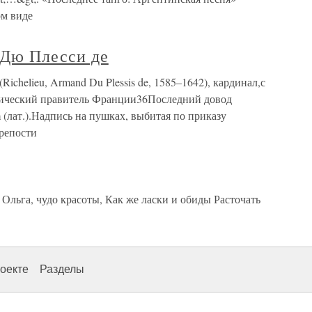
ом виде
Дю Плесси де
helieu, Armand Du Plessis de, 1585–1642), кардинал,с
актический правитель Франции36Последний довод
um (лат.).Надпись на пушках, выбитая по приказу
крепости
Ольга, чудо красоты, Как же ласки и обиды Расточать
оекте
Разделы