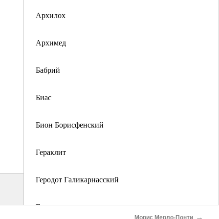
Архилох
Архимед
Бабрий
Биас
Бион Борисфенский
Гераклит
Геродот Галикарнасский
Гесиод
→
Морис Мерло-Понти