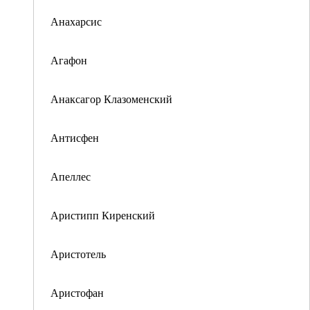
Анахарсис
Агафон
Анаксагор Клазоменский
Антисфен
Апеллес
Аристипп Киренский
Аристотель
Аристофан