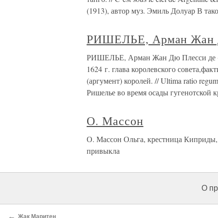
(1913), автор муз. Эмиль Долуар В так
РИШЕЛЬЕ, Арман Жан 
РИШЕЛЬЕ, Арман Жан Дю Плесси де (Ric
1624 г. глава королевского совета,ф
(аргумент) королей. // Ultima ratio reg
Ришелье во время осады гугенотской 
О. Массон
О. Массон Ольга, крестница Киприды, 
привыкла
О пр
←
Жак Маритен