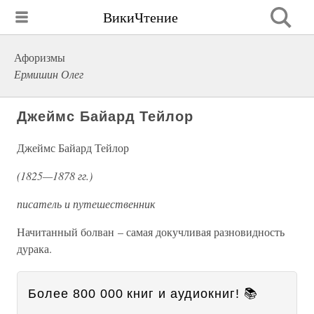
ВикиЧтение
Афоризмы
Ермишин Олег
Джеймс Байард Тейлор
Джеймс Байард Тейлор
(1825—1878 гг.)
писатель и путешественник
Начитанный болван – самая докучливая разновидность
дурака.
Более 800 000 книг и аудиокниг! 📚