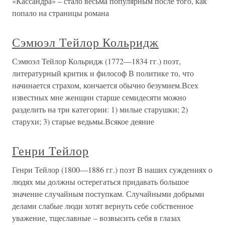
«Кассандра» – стало весьма популярным после того, как
попало на страницы романа
Сэмюэл Тейлор Кольридж
Сэмюэл Тейлор Кольридж (1772—1834 гг.) поэт,
литературный критик и философ В политике то, что
начинается страхом, кончается обычно безумием.Всех
известных мне женщин старше семидесяти можно
разделить на три категории: 1) милые старушки; 2)
старухи; 3) старые ведьмы.Всякое деяние
Генри Тейлор
Генри Тейлор (1800—1886 гг.) поэт В наших суждениях о
людях мы должны остерегаться придавать большое
значение случайным поступкам. Случайными добрыми
делами слабые люди хотят вернуть себе собственное
уважение, тщеславные – возвысить себя в глазах