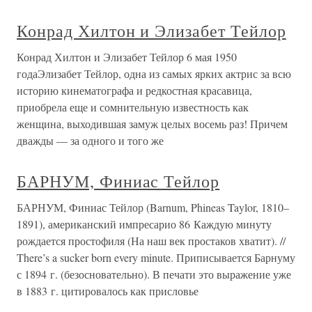
Конрад Хилтон и Элизабет Тейлор
Конрад Хилтон и Элизабет Тейлор 6 мая 1950
годаЭлизабет Тейлор, одна из самых ярких актрис за всю
историю кинематографа и редкостная красавица,
приобрела еще и сомнительную известность как
женщина, выходившая замуж целых восемь раз! Причем
дважды — за одного и того же
БАРНУМ, Финиас Тейлор
БАРНУМ, Финиас Тейлор (Barnum, Phineas Taylor, 1810–
1891), американский импресарио 86 Каждую минуту
рождается простофиля (На наш век простаков хватит). //
There’s a sucker born every minute. Приписывается Барнуму
с 1894 г. (безосновательно). В печати это выражение уже
в 1883 г. цитировалось как присловье