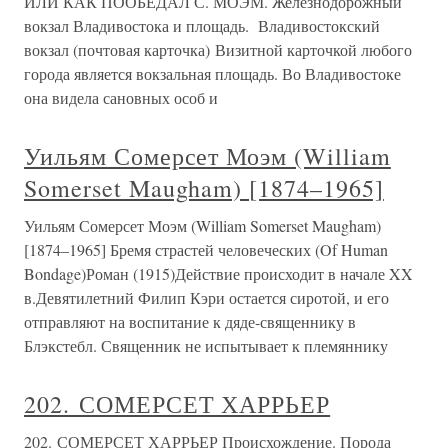
ИЛИ КАК ПООБЕДАЛ С. МОЭМ. Железнодорожный
вокзал Владивостока и площадь. Владивостокский
вокзал (почтовая карточка) Визитной карточкой любого
города является вокзальная площадь. Во Владивостоке
она видела сановных особ и
Уильям Сомерсет Моэм (William
Somerset Maugham) [1874–1965]
Уильям Сомерсет Моэм (William Somerset Maugham)
[1874–1965] Бремя страстей человеческих (Of Human
Bondage)Роман (1915)Действие происходит в начале XX
в.Девятилетний Филип Кэри остается сиротой, и его
отправляют на воспитание к дяде-священнику в
Блэкстебл. Священник не испытывает к племяннику
202. СОМЕРСЕТ ХАРРЬЕР
202. СОМЕРСЕТ ХАРРЬЕР Происхождение. Порода