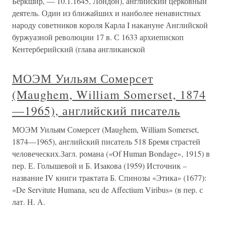
Беркшир, — 10.1.1645, Лондон), английский церковный
деятель. Один из ближайших и наиболее ненавистных
народу советников короля Карла I накануне Английской
буржуазной революции 17 в. С 1633 архиепископ
Кентерберийский (глава англиканской
МОЭМ Уильям Сомерсет
(Maughem, William Somerset, 1874
—1965), английский писатель
МОЭМ Уильям Сомерсет (Maughem, William Somerset,
1874—1965), английский писатель 518 Бремя страстей
человеческих.Загл. романа («Of Human Bondage», 1915) в
пер. Е. Голышевой и Б. Изакова (1959) Источник –
название IV книги трактата Б. Спинозы «Этика» (1677):
«De Servitute Humana, seu de Affectium Viribus» (в пер. с
лат. Н. А.