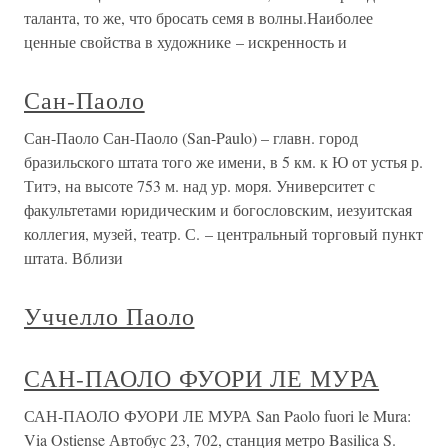
таланта, то же, что бросать семя в волны.Наиболее
ценные свойства в художнике – искренность и
Сан-Паоло
Сан-Паоло Сан-Паоло (San-Paulo) – главн. город
бразильского штата того же имени, в 5 км. к Ю от устья р.
Титэ, на высоте 753 м. над ур. моря. Университет с
факультетами юридическим и богословским, иезуитская
коллегия, музей, театр. С. – центральный торговый пункт
штата. Вблизи
Уччелло Паоло
САН-ПАОЛО ФУОРИ ЛЕ МУРА
САН-ПАОЛО ФУОРИ ЛЕ МУРА San Paolo fuori le Mura:
Via Ostiense Автобус 23, 702, станция метро Basilica S.