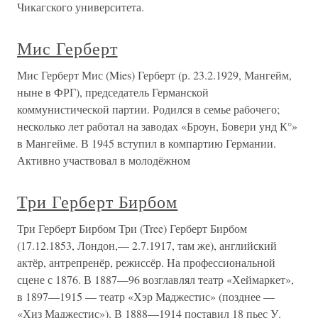
Чикагского университета.
Мис Герберт
Мис Герберт Мис (Mies) Герберт (р. 23.2.1929, Мангейм,
ныне в ФРГ), председатель Германской
коммунистической партии. Родился в семье рабочего;
несколько лет работал на заводах «Броун, Бовери унд К°»
в Мангейме. В 1945 вступил в компартию Германии.
Активно участвовал в молодёжном
Три Герберт Бирбом
Три Герберт Бирбом Три (Tree) Герберт Бирбом
(17.12.1853, Лондон,— 2.7.1917, там же), английский
актёр, антрепренёр, режиссёр. На профессиональной
сцене с 1876. В 1887—96 возглавлял театр «Хеймаркет»,
в 1897—1915 — театр «Хэр Маджестис» (позднее —
«Хиз Маджестис»). В 1888—1914 поставил 18 пьес У.