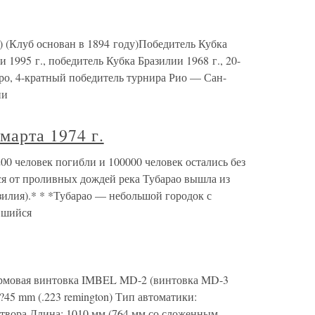
) (Клуб основан в 1894 году)Победитель Кубка
995 г., победитель Кубка Бразилии 1968 г., 20-
о, 4-кратный победитель турнира Рио — Сан-
ии
марта 1974 г.
00 человек погибли и 100000 человек остались без
яся от проливных дождей река Тубарао вышла из
азилия).* * *Тубарао — небольшой городок с
вшийся
овая винтовка IMBEL MD-2 (винтовка MD-3
6?45 mm (.223 remington) Тип автоматики:
атвора Длина: 1010 мм (764 мм со сложенным