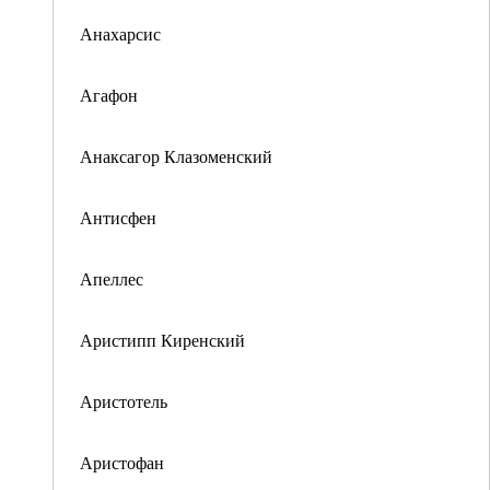
Анахарсис
Агафон
Анаксагор Клазоменский
Антисфен
Апеллес
Аристипп Киренский
Аристотель
Аристофан