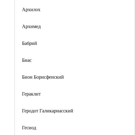
Архилох
Архимед
Бабрий
Биас
Бион Борисфенский
Гераклит
Геродот Галикарнасский
Гесиод