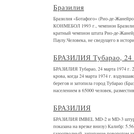
Бразилия
Бразилия «Ботафого» (Рио-де-Жанейро
КОНМЕБОЛ 1993 г., чемпион Бразилии 1
кратный чемпион штата Рио-де-Жанейр
Паулу.Человека, не сведущего в истор
БРАЗИЛИЯ Тубарао, 24 
БРАЗИЛИЯ Тубарао, 24 марта 1974 г. 2
крова, когда 24 марта 1974 г. вздувша
берегов и затопила город Тубарао (Бр
населением в 65000 человек, размести
БРАЗИЛИЯ
БРАЗИЛИЯ IMBEL MD-2 и MD-3 штурм
показана на врезке внизу) Калибр: 5.5
газоотводный, запирание поворотом з