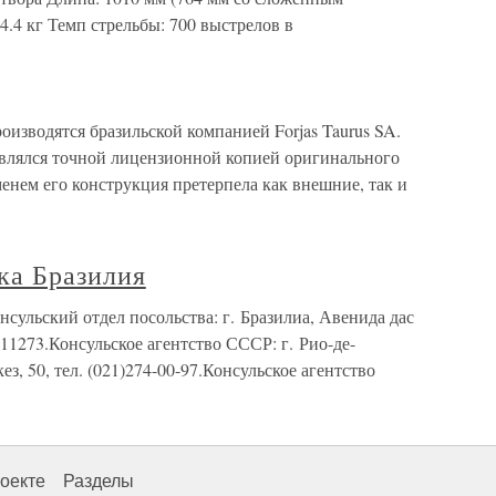
4.4 кг Темп стрельбы: 700 выстрелов в
оизводятся бразильской компанией Forjas Taurus SA.
являлся точной лицензионной копией оригинального
менем его конструкция претерпела как внешние, так и
ка Бразилия
сульский отдел посольства: г. Бразилиа, Авенида дас
 611273.Консульское агентство СССР: г. Рио-де-
, 50, тел. (021)274-00-97.Консульское агентство
оекте
Разделы