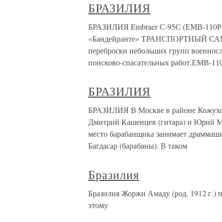
БРАЗИЛИЯ
БРАЗИЛИЯ Embraer С-95С (ЕМВ-110Р2)
«Бандейранте» ТРАНСПОРТНЫЙ СА
переброски небольших групп военносл
поисково-спасательных работ.ЕМВ-110
БРАЗИЛИЯ
БРАЗИЛИЯ В Москве в районе Кожухова
Дмитрий Кашенцев (гитара) и Юрий Ма
место барабанщика занимает драммашин
Багдасар (барабаны). В таком
Бразилия
Бразилия Жоржи Амаду (род. 1912 г.) 
этому