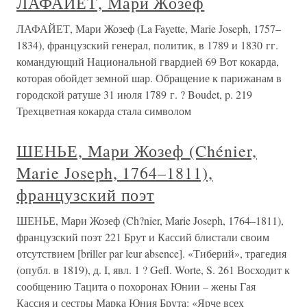
ЛАФАЙЕТ, Мари Жозеф
ЛАФАЙЕТ, Мари Жозеф (La Fayette, Marie Joseph, 1757–
1834), французский генерал, политик, в 1789 и 1830 гг.
командующий Национальной гвардией 69 Вот кокарда,
которая обойдет земной шар. Обращение к парижанам в
городской ратуше 31 июля 1789 г. ? Boudet, p. 219
Трехцветная кокарда стала символом
ШЕНЬЕ, Мари Жозеф (Chénier,
Marie Joseph, 1764–1811),
французский поэт
ШЕНЬЕ, Мари Жозеф (Ch?nier, Marie Joseph, 1764–1811),
французский поэт 221 Брут и Кассий блистали своим
отсутствием [briller par leur absence]. «Тиберий», трагедия
(опубл. в 1819), д. I, явл. 1 ? Gefl. Worte, S. 261 Восходит к
сообщению Тацита о похоронах Юнии – жены Гая
Кассия и сестры Марка Юния Брута: «Ярче всех