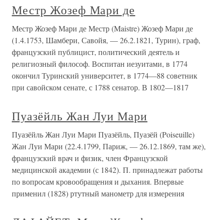
Местр Жозеф Мари де
Местр Жозеф Мари де Местр (Maistre) Жозеф Мари де
(1.4.1753, Шамбери, Савойя, — 26.2.1821, Турин), граф,
французский публицист, политический деятель и
религиозный философ. Воспитан иезуитами, в 1774
окончил Туринский университет, в 1774—88 советник
при савойском сенате, с 1788 сенатор. В 1802—1817
Пуазёйль Жан Луи Мари
Пуазёйль Жан Луи Мари Пуазёйль, Пуазёй (Poiseuille)
Жан Луи Мари (22.4.1799, Париж, — 26.12.1869, там же),
французский врач и физик, член Французской
медицинской академии (с 1842). П. принадлежат работы
по вопросам кровообращения и дыхания. Впервые
применил (1828) ртутный манометр для измерения