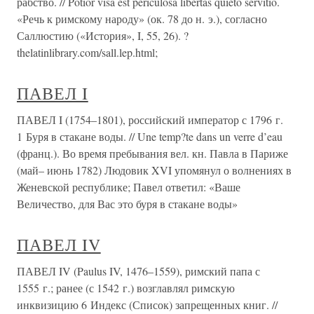
рабство. // Potior visa est periculosa libertas quieto servitio.
«Речь к римскому народу» (ок. 78 до н. э.), согласно
Саллюстию («История», I, 55, 26). ?
thelatinlibrary.com/sall.lep.html;
ПАВЕЛ I
ПАВЕЛ I (1754–1801), российский император с 1796 г.
1 Буря в стакане воды. // Une temp?te dans un verre d’eau
(франц.). Во время пребывания вел. кн. Павла в Париже
(май– июнь 1782) Людовик XVI упомянул о волнениях в
Женевской республике; Павел ответил: «Ваше
Величество, для Вас это буря в стакане воды»
ПАВЕЛ IV
ПАВЕЛ IV (Paulus IV, 1476–1559), римский папа с
1555 г.; ранее (с 1542 г.) возглавлял римскую
инквизицию 6 Индекс (Список) запрещенных книг. //