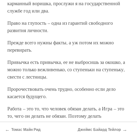
карманный воришка, прослужи я на государственной
службе год или два.
Право на глупость – одна из гарантий свободного
развития личности.
Прежде всего нужны факты, а уж потом их можно
перевирать.
Привычка есть привычка, ее не выбросишь за окошко, а
можно только вежливенько, со ступеньки на ступеньку,
свести с лестницы.
Пророчествовать очень трудно, особенно если дело
касается будущего.
Работа – это то, что человек обязан делать, а Игра – это
то, чего он делать не обязан. Поэтому делать
искусственные цветы или носить воду в решете есть
←
→
работа, а сбивать кегли или восходить на Монблан –
Томас Майн Рид
Джеймс Байард Тейлор