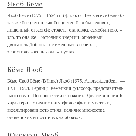
Якоб Бёме
Якоб Бёме (1575—1624 гг.) философ Без зла все было бы
так же бесцветно, как бесцветен был бы человек,
лишенный страстей; страсть, становясь самобытною, –
зло, то она же – источник энергии, огненный
двигатель.Доброта, не имеющая в себе зла,
эгоистического начала, – пустая,
Бёме Якоб
Бёме Якоб Бёме (B?hme) Якоб (1575, Альтзейденберг, —
17.11.1624, Гёрлиц), немецкий философ, представитель
пантеизма . По профессии сапожник. Для сочинений Б.
характерны слияние натурфилософии и мистики,
экзальтированность стиля, наличие множества
библейских и поэтических образов.
Юкскюль Якоб