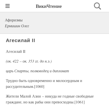
ВикиЧтение
Афоризмы
Ермишин Олег
Агесилай II
Агесилай II
(ок. 422 – ок. 353 гг. до н.э.)
царь Спарты, полководец и дипломат
Трудно быть одновременно и милосердным и
рассудительным.[1060]
Жители Малой Азии – никуда не годные свободные
граждане, но как рабы они превосходны.[1061]