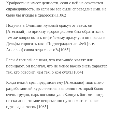
Храбрость не имеет ценности, если с ней не сочетается
справедливость; но если бы все были справедливыми, не
было бы нужды в храбрости.[1062]
Получив в Олимпии нужный оракул от Зевса, он
[Агесилай] по приказу эфоров должен был обратиться с
тем же вопросом и к пифийскому оракулу; и он послал в
Дельфы спросить так: «Подтверждает ли Феб [т. е.
Аполлон] слова отца своего?»[1063]
Если Агесилай слышал, что кого-либо хвалят или
порицают, он полагал, что не менее важно знать характер
тех, кто говорит, чем тех, о ком судят.[1064]
Когда некий врач предписал ему [Агесилаю] тщательно
разработанный курс лечения, выполнять который было
очень трудно, царь воскликнул: «Клянусь богами, нигде
не сказано, что мне непременно нужно жить и на все
идти ради этого».[1065]