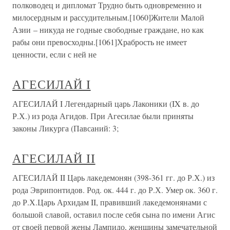
полководец и дипломат Трудно быть одновременно и
милосердным и рассудительным.[1060]Жители Малой
Азии – никуда не годные свободные граждане, но как
рабы они превосходны.[1061]Храбрость не имеет
ценности, если с ней не
АГЕСИЛАЙ I
АГЕСИЛАЙ I Легендарный царь Лаконики (IX в. до
Р.Х.) из рода Агидов. При Агесилае были приняты
законы Ликурга (Павсаний: 3;
АГЕСИЛАЙ II
АГЕСИЛАЙ II Царь лакедемонян (398-361 гг. до Р.Х.) из
рода Эврипонтидов. Род. ок. 444 г. до Р.Х. Умер ок. 360 г.
до Р.Х.Царь Архидам II, правивший лакедемонянами с
большой славой, оставил после себя сына по имени Агис
от своей первой жены Лампидо, женщины замечательной