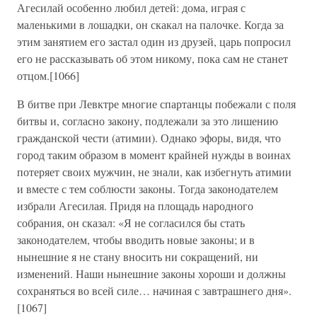
Агесилай особенно любил детей: дома, играя с
маленькими в лошадки, он скакал на палочке. Когда за
этим занятием его застал один из друзей, царь попросил
его не рассказывать об этом никому, пока сам не станет
отцом.[1066]
В битве при Левктре многие спартанцы побежали с поля
битвы и, согласно закону, подлежали за это лишению
гражданской чести (атимии). Однако эфоры, видя, что
город таким образом в момент крайней нужды в воинах
потеряет своих мужчин, не знали, как избегнуть атимии
и вместе с тем соблюсти законы. Тогда законодателем
избрали Агесилая. Придя на площадь народного
собрания, он сказал: «Я не согласился бы стать
законодателем, чтобы вводить новые законы; и в
нынешние я не стану вносить ни сокращений, ни
изменений. Наши нынешние законы хороши и должны
сохраняться во всей силе… начиная с завтрашнего дня».
[1067]