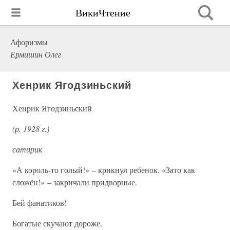
ВикиЧтение
Афоризмы
Ермишин Олег
Хенрик Ягодзиньский
Хенрик Ягодзиньский
(р. 1928 г.)
сатирик
«А король-то голый!» – крикнул ребенок. «Зато как
сложён!» – закричали придворные.
Бей фанатиков!
Богатые скучают дороже.