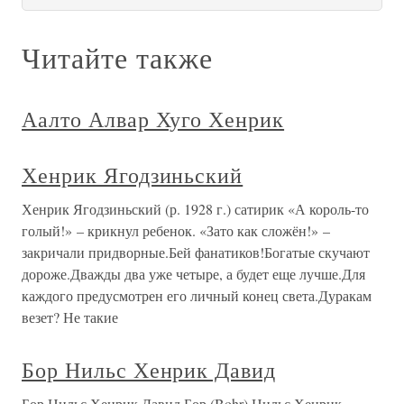
Читайте также
Аалто Алвар Хуго Хенрик
Хенрик Ягодзиньский
Хенрик Ягодзиньский (р. 1928 г.) сатирик «А король-то
голый!» – крикнул ребенок. «Зато как сложён!» –
закричали придворные.Бей фанатиков!Богатые скучают
дороже.Дважды два уже четыре, а будет еще лучше.Для
каждого предусмотрен его личный конец света.Дуракам
везет? Не такие
Бор Нильс Хенрик Давид
Бор Нильс Хенрик Давид Бор (Bohr) Нильс Хенрик