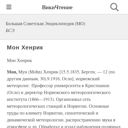
ВикиЧтение
Большая Советская Энциклопедия (МО)
БСЭ
Мон Хенрик
Мон Хенрик
Мон,
Мун (Mohn) Хенрик [15.5.1835, Берген, — 12 (по
другим данным, 30).9.1916, Осло], норвежский
метеоролог. Профессор университета в Кристиании
(Осло) и директор Норвежского метеорологического
института (1866—1913). Организовал сеть
метеорологических станций в Норвегии. Основные
труды по климату Норвегии, синоптической и
динамической метеорологии, распространению звука в
атмосфере и др. Обработал и издал наблюдения полярных